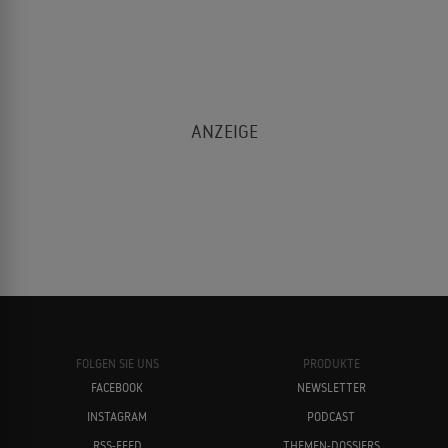
FOLGEN SIE UNS
PRODUKTE
FACEBOOK
NEWSLETTER
INSTAGRAM
PODCAST
RSS-FEED
THEMEN-DOSSIERS