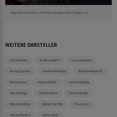
Àsia (Diana Gómez) und Eloïse (Ariadna Cabrol) lieben sich
WEITERE DARSTELLER
Diana Gómez
Ariadna Cabrol
Laura Conejero
Bernat Saumell
Carolina Montoya
Miranda Makaroff
Núria Hosta
Eduard Farelo
Jaume Madaula
Toni Arteaga
Ainhoa Alsina
Nuria Parlade
Marina Andruix
Ramón Garrido
Chus Leiva
Mónica Moreira
Carles Sales