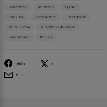
Cotton Mather
Derrek Peels
Tig Fong
Danny Lima
Giovahann White
Robert Hannah
Michael G. Brown
Jordan-Patrick Marcantonio
Layton Morrison
Rasta Phil
Teilen
X
Mailen