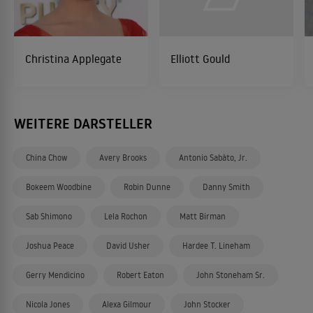
Christina Applegate
Elliott Gould
WEITERE DARSTELLER
China Chow
Avery Brooks
Antonio Sabàto, Jr.
Bokeem Woodbine
Robin Dunne
Danny Smith
Sab Shimono
Lela Rochon
Matt Birman
Joshua Peace
David Usher
Hardee T. Lineham
Gerry Mendicino
Robert Eaton
John Stoneham Sr.
Nicola Jones
Alexa Gilmour
John Stocker