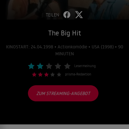
TEILEN
The Big Hit
KINOSTART: 24.04.1998 • Actionkomödie • USA (1998) • 90
MINUTEN
Lesermeinung
prisma-Redaktion
ZUM STREAMING-ANGEBOT