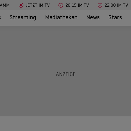
RAMM
JETZT IM TV
20:15 IM TV
22:00 IM TV
s
Streaming
Mediatheken
News
Stars