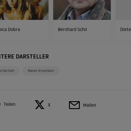
nica Dobra
Bernhard Schir
Diete
ITERE DARSTELLER
x Gertsch
Maren Kroymann
Teilen
X
Mailen