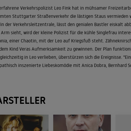
erfahrene Verkehrspolizist Leo Fink hat in mühsamer Freizeitarb
mten Stuttgarter Straßenverkehr die lästigen Staus vermieden 
in der Verkehrsleitzentrale, lässt den genialen Bastler eiskalt abb
Arm sieht, wird der kleine Polizist für die kühle Singlefrau inter
nia, einer Chaotin, mit der Leo auf Kriegsfuß steht. Zähneknirsc
dem Kind Veras Aufmerksamkeit zu gewinnen. Der Plan funktionie
 gleichzeitig in Leo verlieben, überstürzen sich die Ereignisse. "
athisch inszenierte Liebeskomödie mit Anica Dobra, Bernhard Sc
ARSTELLER