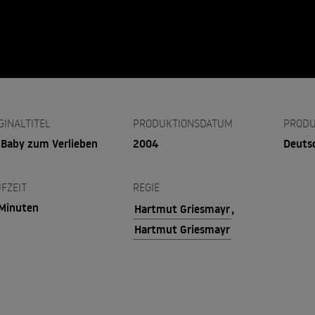
GINALTITEL
PRODUKTIONSDATUM
PRODU
 Baby zum Verlieben
2004
Deuts
FZEIT
REGIE
Minuten
Hartmut Griesmayr
,
Hartmut Griesmayr