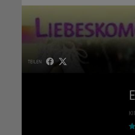
TEILEN
E
KI