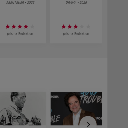
g
ABENTEUER • 2026
DRAMA • 2025
DOKUMENT
prisma-Redaktion
prisma-Redaktion
prism