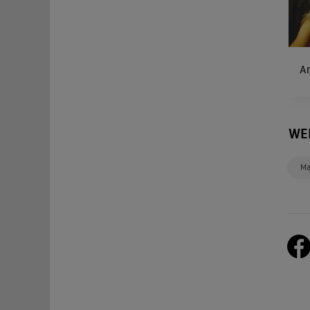
A
WE
Ma