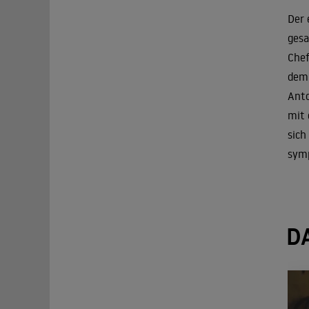
Der 
gesa
Chef
dem 
Anto
mit 
sich
symp
D