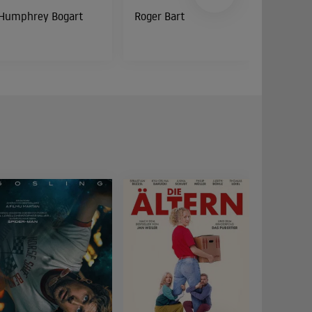
Humphrey Bogart
Roger Bart
Peter Di