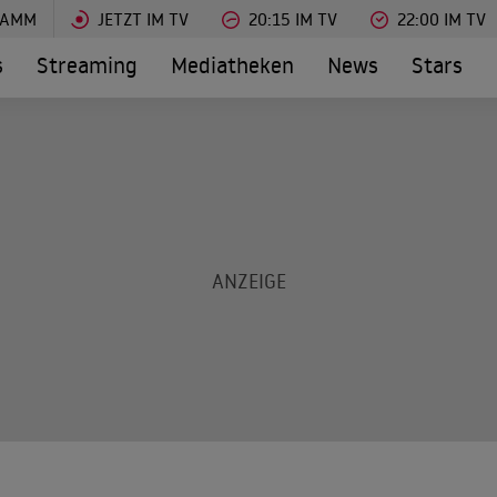
RAMM
JETZT IM TV
20:15 IM TV
22:00 IM TV
s
Streaming
Mediatheken
News
Stars