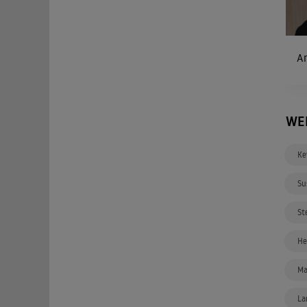
An
WE
Ke
Su
St
He
Ma
La