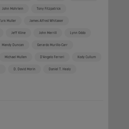
John Mohrlein
Tony Fitzpatrick
Turk Muller
James Alfred Whitaker
Jeff Kline
John Merrill
Lynn Oddo
Mandy Duncan
Gerardo Murillo-Carr
Michael Mullen
D'Angelo Ferreri
Kody Cullum
n
D. David Morin
Daniel T. Healy