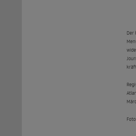
Der 
Mens
wide
Jour
kräf
Regi
Atla
Märc
Foto