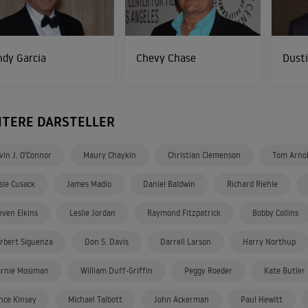
dy Garcia
Chevy Chase
Dust
ITERE DARSTELLER
vin J. O'Connor
Maury Chaykin
Christian Clemenson
Tom Arno
sie Cusack
James Madio
Daniel Baldwin
Richard Riehle
even Elkins
Leslie Jordan
Raymond Fitzpatrick
Bobby Collins
rbert Siguenza
Don S. Davis
Darrell Larson
Harry Northup
rnie Mosiman
William Duff-Griffin
Peggy Roeder
Kate Butler
nce Kinsey
Michael Talbott
John Ackerman
Paul Hewitt