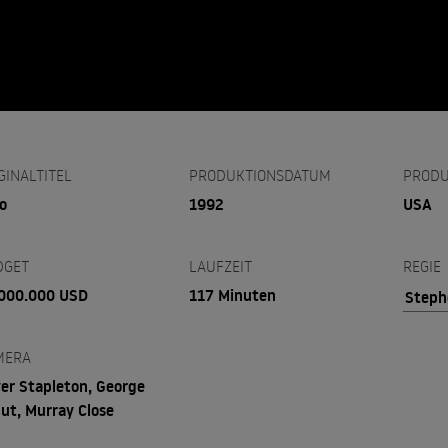
GINALTITEL
PRODUKTIONSDATUM
PRODU
o
1992
USA
DGET
LAUFZEIT
REGIE
000.000 USD
117 Minuten
Steph
MERA
ver Stapleton, George
ut, Murray Close