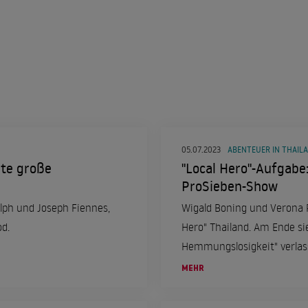
05.07.2023
ABENTEUER IN THAIL
ste große
"Local Hero"-Aufgabe:
ProSieben-Show
alph und Joseph Fiennes,
Wigald Boning und Verona 
d.
Hero" Thailand. Am Ende siegte der Promi, der sich auf seine "totale
Hemmungslosigkeit" verlas
MEHR