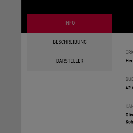
INFO
BESCHREIBUNG
ORI
Her
DARSTELLER
BU
42.
KA
Oli
Koh