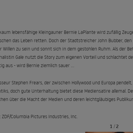
kaum lebensfähige Kleingauner Bernie LaPlante wird zufällig Zeu
chen das Leben retten. Doch der Stadtstreicher John Bubber, den B
r Willen zu sein und sonnt sich in dem gestohlen Ruhm. Als der Bet
nalistin Gale nutzt die Story zum eigenen Vorteil und schlachtet 
tig aus - wird Bernie ziemlich sauer ...
sseur Stephen Frears, der zwischen Hollywood und Europa pendelt, 
ntiks, doch gute Unterhaltung bietet diese Mediensatire allemal. D
hen über die Macht der Medien und deren leichtgläubiges Publiku
: ZDF/Columbia Pictures Industries, Inc.
1
/
2