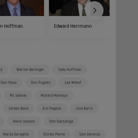
in Hoffman
Edward Herrmann
Geena D
ld
Warren Berlinger
Cady Huffman
Don Yesso
Don Pugsley
Lee Wilkof
Ric Salinas
Richard Montoya
Jordan Bond
Eric Poppick
Julia Barry
Kevin Jackson
Don Gazzaniga
Marita Geraghty
Shirley Pierce
Sam Derence