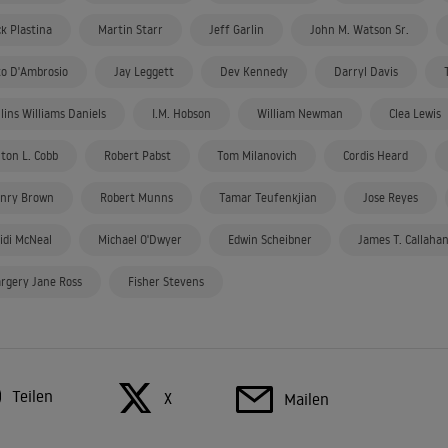
ck Plastina
Martin Starr
Jeff Garlin
John M. Watson Sr.
to D'Ambrosio
Jay Leggett
Dev Kennedy
Darryl Davis
llins Williams Daniels
I.M. Hobson
William Newman
Clea Lewis
lton L. Cobb
Robert Pabst
Tom Milanovich
Cordis Heard
nry Brown
Robert Munns
Tamar Teufenkjian
Jose Reyes
idi McNeal
Michael O'Dwyer
Edwin Scheibner
James T. Callaha
rgery Jane Ross
Fisher Stevens
Teilen
X
Mailen