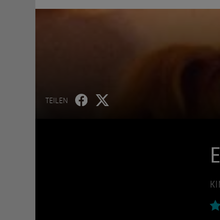
TEILEN
E
KI