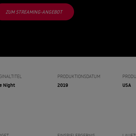
ZUM STREAMING-ANGEBOT
GINALTITEL
PRODUKTIONSDATUM
PRODU
e Night
2019
USA
DGET
EINSPIELERGEBNIS
LAUFZ