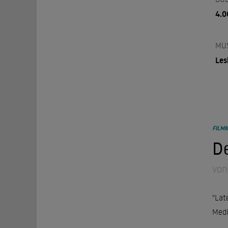
4.0
MU
Les
FILMK
De
von
"Lat
Medi