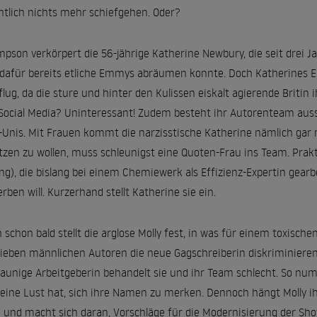
ntlich nichts mehr schiefgehen. Oder?
pson verkörpert die 56-jährige Katherine Newbury, die seit drei
dafür bereits etliche Emmys abräumen konnte. Doch Katherines Ein
flug, da die sture und hinter den Kulissen eiskalt agierende Britin
. Social Media? Uninteressant! Zudem besteht ihr Autorenteam aus
e-Unis. Mit Frauen kommt die narzisstische Katherine nämlich gar ni
tzen zu wollen, muss schleunigst eine Quoten-Frau ins Team. Prakt
ing), die bislang bei einem Chemiewerk als Effizienz-Expertin gearbei
rben will. Kurzerhand stellt Katherine sie ein.
 schon bald stellt die arglose Molly fest, in was für einem toxische
sieben männlichen Autoren die neue Gagschreiberin diskriminiere
launige Arbeitgeberin behandelt sie und ihr Team schlecht. So nu
keine Lust hat, sich ihre Namen zu merken. Dennoch hängt Molly ihr
 und macht sich daran, Vorschläge für die Modernisierung der Sho