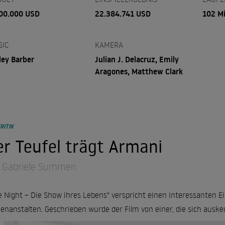
00.000 USD
22.384.741 USD
102 M
SIC
KAMERA
ley Barber
Julian J. Delacruz, Emily
Aragones, Matthew Clark
RITIK
r Teufel trägt Armani
 Gabriele Summen
e Night – Die Show ihres Lebens" verspricht einen interessanten E
enanstalten. Geschrieben wurde der Film von einer, die sich auske