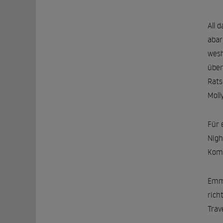
All 
abar
wesh
über
Rats
Moll
Für 
Nigh
Komö
Emma
rich
Trav