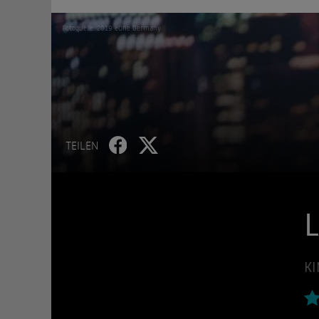
Fotoquelle: 2019 eOne Germany
TEILEN
L
KI