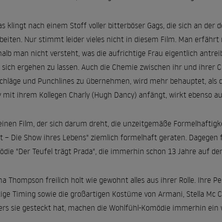
das klingt nach einem Stoff voller bitterböser Gags, die sich an der 
beiten. Nur stimmt leider vieles nicht in diesem Film. Man erfährt
alb man nicht versteht, was die aufrichtige Frau eigentlich antr
 sich ergehen zu lassen. Auch die Chemie zwischen ihr und ihrer Ch
chläge und Punchlines zu übernehmen, wird mehr behauptet, als da
y mit ihrem Kollegen Charly (Hugh Dancy) anfängt, wirkt ebenso au
einen Film, der sich darum dreht, die unzeitgemäße Formelhaftigk
t – Die Show ihres Lebens" ziemlich formelhaft geraten. Dagegen 
die "Der Teufel trägt Prada", die immerhin schon 13 Jahre auf de
 Thompson freilich holt wie gewohnt alles aus ihrer Rolle. Ihre P
tige Timing sowie die großartigen Kostüme von Armani, Stella Mc C
ers sie gesteckt hat, machen die Wohlfühl-Komödie immerhin ein