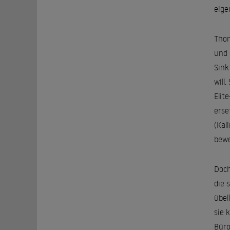
eige
Thom
und 
Sink
will
Elit
erse
(Kal
bewe
Doch
die 
übel
sie 
Büro