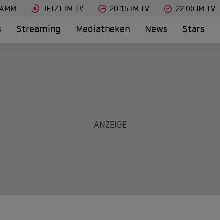
RAMM
JETZT IM TV
20:15 IM TV
22:00 IM TV
s
Streaming
Mediatheken
News
Stars