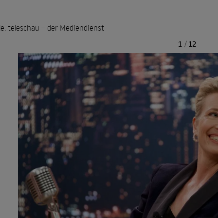
le: teleschau – der Mediendienst
1
/
12