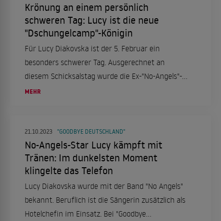
Krönung an einem persönlich
schweren Tag: Lucy ist die neue
"Dschungelcamp"-Königin
Für Lucy Diakovska ist der 5. Februar ein
besonders schwerer Tag. Ausgerechnet an
diesem Schicksalstag wurde die Ex-"No-Angels"-
Sängerin zur neuen "Dschungelcamp"-Königin
MEHR
gekürt.
21.10.2023
"GOODBYE DEUTSCHLAND"
No-Angels-Star Lucy kämpft mit
Tränen: Im dunkelsten Moment
klingelte das Telefon
Lucy Diakovska wurde mit der Band "No Angels"
bekannt. Beruflich ist die Sängerin zusätzlich als
Hotelchefin im Einsatz. Bei "Goodbye