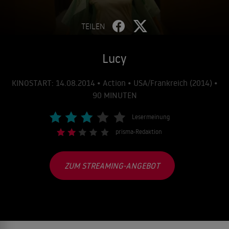
TEILEN
Lucy
KINOSTART: 14.08.2014 • Action • USA/Frankreich (2014) •
90 MINUTEN
Lesermeinung
prisma-Redaktion
ZUM STREAMING-ANGEBOT