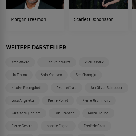
Morgan Freeman
Scarlett Johansson
WEITERE DARSTELLER
Amr Waked
Julian Rhind-Tutt
Pilou Asbæk
Lio Tipton
Shin Yoo-ram
Seo Chong-ju
Nicolas Phongpheth
Paul Lefèvre
Jan Oliver Schroeder
Luca Angeletti
Pierre Poirot
Pierre Grammont
Bertrand Quoniam
Loïc Brabant
Pascal Loison
Pierre Gérard
Isabelle Cagnat
Frédéric Chau