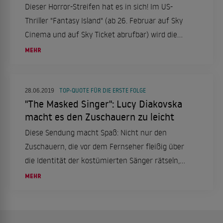
Dieser Horror-Streifen hat es in sich! Im US-
Thriller "Fantasy Island" (ab 26. Februar auf Sky
Cinema und auf Sky Ticket abrufbar) wird die
paradiesisch anmutende Insel des mysteriösen
MEHR
Multimillionärs Mr. Roarke (Michael Peña) zur
gruseligen Todesfalle.
28.06.2019
TOP-QUOTE FÜR DIE ERSTE FOLGE
"The Masked Singer": Lucy Diakovska
macht es den Zuschauern zu leicht
Diese Sendung macht Spaß: Nicht nur den
Zuschauern, die vor dem Fernseher fleißig über
die Identität der kostümierten Sänger rätseln,
sondern auch ProSieben.
MEHR