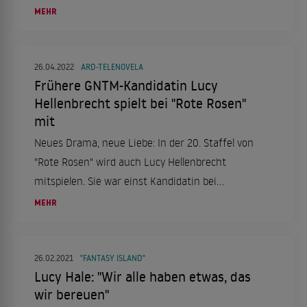
Deutschland" verriet die 47-Jährige, wie sie mit
MEHR
der Doppelbelastung klarkommt.
26.04.2022
ARD-TELENOVELA
Frühere GNTM-Kandidatin Lucy
Hellenbrecht spielt bei "Rote Rosen"
mit
Neues Drama, neue Liebe: In der 20. Staffel von
"Rote Rosen" wird auch Lucy Hellenbrecht
mitspielen. Sie war einst Kandidatin bei
"Germany's next Topmodel".
MEHR
26.02.2021
"FANTASY ISLAND"
Lucy Hale: "Wir alle haben etwas, das
wir bereuen"