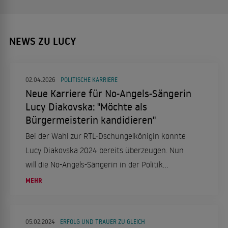
NEWS ZU LUCY
02.04.2026
POLITISCHE KARRIERE
Neue Karriere für No-Angels-Sängerin
Lucy Diakovska: "Möchte als
Bürgermeisterin kandidieren"
Bei der Wahl zur RTL-Dschungelkönigin konnte
Lucy Diakovska 2024 bereits überzeugen. Nun
will die No-Angels-Sängerin in der Politik
Stimmen sammeln: Wie Diakovska in einem
MEHR
Interview erklärte, plane sie, 2027
Bürgermeisterin zu werden.
05.02.2024
ERFOLG UND TRAUER ZU GLEICH