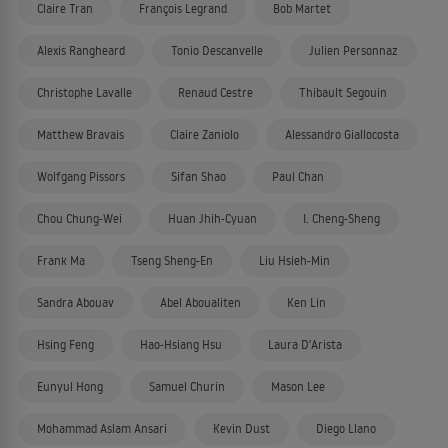
Claire Tran
François Legrand
Bob Martet
Alexis Rangheard
Tonio Descanvelle
Julien Personnaz
Christophe Lavalle
Renaud Cestre
Thibault Segouin
Matthew Bravais
Claire Zaniolo
Alessandro Giallocosta
Wolfgang Pissors
Sifan Shao
Paul Chan
Chou Chung-Wei
Huan Jhih-Cyuan
I. Cheng-Sheng
Frank Ma
Tseng Sheng-En
Liu Hsieh-Min
Sandra Abouav
Abel Aboualiten
Ken Lin
Hsing Feng
Hao-Hsiang Hsu
Laura D'Arista
Eunyul Hong
Samuel Churin
Mason Lee
Mohammad Aslam Ansari
Kevin Dust
Diego Llano