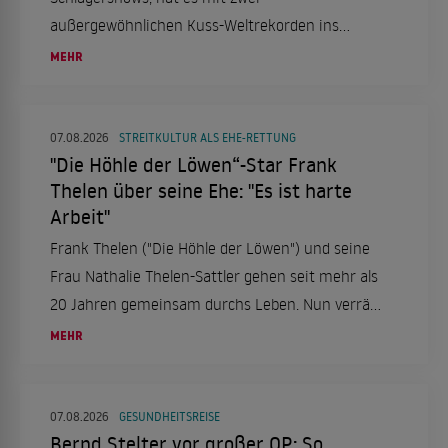
außergewöhnlichen Kuss-Weltrekorden ins
"Guinness-Buch der Rekorde" geschafft. Wir
MEHR
haben die Details im Überblick.
07.08.2026
STREITKULTUR ALS EHE-RETTUNG
"Die Höhle der Löwen“-Star Frank
Thelen über seine Ehe: "Es ist harte
Arbeit"
Frank Thelen ("Die Höhle der Löwen") und seine
Frau Nathalie Thelen-Sattler gehen seit mehr als
20 Jahren gemeinsam durchs Leben. Nun verrät
der Unternehmer, worauf es für ihn in einer
MEHR
langfristigen Beziehung ankommt. Romantische
Vorstellungen spielen dabei offenbar eine eher
kleine Rolle.
07.08.2026
GESUNDHEITSREISE
Bernd Stelter vor großer OP: So