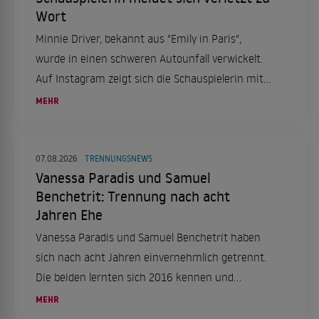
Wort
Minnie Driver, bekannt aus "Emily in Paris",
wurde in einen schweren Autounfall verwickelt.
Auf Instagram zeigt sich die Schauspielerin mit
einer Halskrause und berichtet von dem Vorfall,
MEHR
der sich in Frankreich ereignete.
07.08.2026
TRENNUNGSNEWS
Vanessa Paradis und Samuel
Benchetrit: Trennung nach acht
Jahren Ehe
Vanessa Paradis und Samuel Benchetrit haben
sich nach acht Jahren einvernehmlich getrennt.
Die beiden lernten sich 2016 kennen und
heirateten 2018. Ein Statement ihres
MEHR
Managements bestätigt die Trennung.