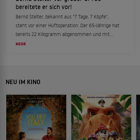
bereitete er sich vor!
Bernd Stelter, bekannt aus "7 Tage, 7 Köpfe",
steht vor einer Hüftoperation. Der 65-Jährige hat
bereits 22 Kilogramm abgenommen und mit
dem Rauchen aufgehört, um sich vorzubereiten.
MEHR
NEU IM KINO