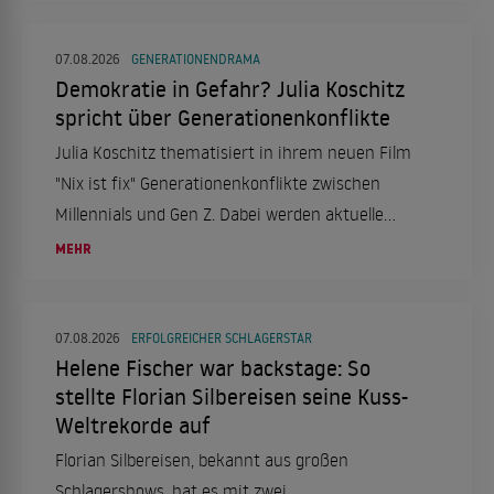
07.08.2026
GENERATIONENDRAMA
Demokratie in Gefahr? Julia Koschitz
spricht über Generationenkonflikte
Julia Koschitz thematisiert in ihrem neuen Film
"Nix ist fix" Generationenkonflikte zwischen
Millennials und Gen Z. Dabei werden aktuelle
gesellschaftliche und politische Themen
MEHR
aufgegriffen.
07.08.2026
ERFOLGREICHER SCHLAGERSTAR
Helene Fischer war backstage: So
stellte Florian Silbereisen seine Kuss-
Weltrekorde auf
Florian Silbereisen, bekannt aus großen
Schlagershows, hat es mit zwei