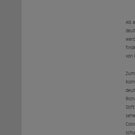
Als 
deut
werd
find
von 
Zum 
Komp
deut
Rich
Stif
sehe
Cosi
schu