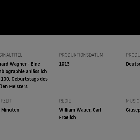
GINALTITEL
PRODUKTIONSDATUM
PRODU
hard Wagner - Eine
1913
Deuts
mbiographie anlässlich
 100. Geburtstags des
ßen Meisters
FZEIT
REGIE
MUSIC
 Minuten
William Wauer, Carl
Giuse
Froelich