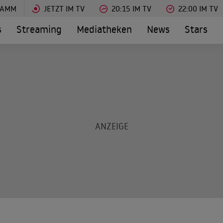
RAMM
JETZT IM TV
20:15 IM TV
22:00 IM TV
s
Streaming
Mediatheken
News
Stars