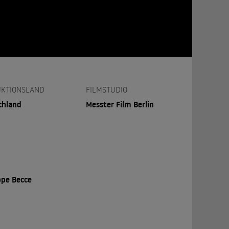
KTIONSLAND
FILMSTUDIO
chland
Messter Film Berlin
ppe Becce