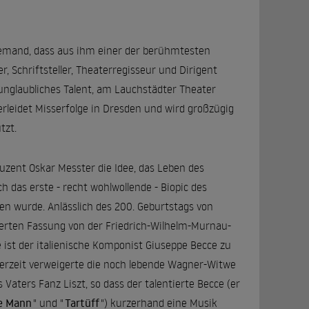
niemand, dass aus ihm einer der berühmtesten
, Schriftsteller, Theaterregisseur und Dirigent
nglaubliches Talent, am Lauchstädter Theater
d erleidet Misserfolge in Dresden und wird großzügig
tzt.
zent Oskar Messter die Idee, das Leben des
h das erste - recht wohlwollende - Biopic des
n wurde. Anlässlich des 200. Geburtstags von
ierten Fassung von der Friedrich-Wilhelm-Murnau-
 ist der italienische Komponist Giuseppe Becce zu
nerzeit verweigerte die noch lebende Wagner-Witwe
aters Fanz Liszt, so dass der talentierte Becce (er
te Mann
" und "
Tartüff
") kurzerhand eine Musik