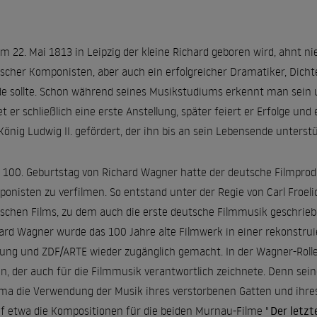
am 22. Mai 1813 in Leipzig der kleine Richard geboren wird, ahnt 
scher Komponisten, aber auch ein erfolgreicher Dramatiker, Dichter
e sollte. Schon während seines Musikstudiums erkennt man sein u
et er schließlich eine erste Anstellung, später feiert er Erfolge un
König Ludwig II. gefördert, der ihn bis an sein Lebensende unterstü
100. Geburtstag von Richard Wagner hatte der deutsche Filmprodu
onisten zu verfilmen. So entstand unter der Regie von Carl Froelic
schen Films, zu dem auch die erste deutsche Filmmusik geschriebe
ard Wagner wurde das 100 Jahre alte Filmwerk in einer rekonstru
tung und ZDF/ARTE wieder zugänglich gemacht. In der Wagner-Rolle
n, der auch für die Filmmusik verantwortlich zeichnete. Denn sei
ma die Verwendung der Musik ihres verstorbenen Gatten und ihres V
f etwa die Kompositionen für die beiden Murnau-Filme "
Der letz