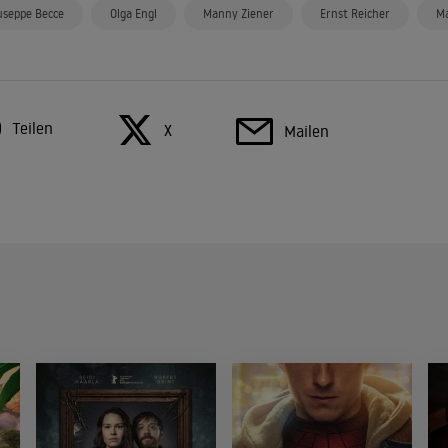
useppe Becce
Olga Engl
Manny Ziener
Ernst Reicher
Ma
Teilen
X
Mailen