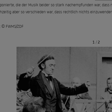
onierte, die der Musik beider so stark nachempfunden war, dass 
chzeitig aber so verschieden war, dass rechtlich nichts einzuwende
o: © FWMS/ZDF
1
/
2