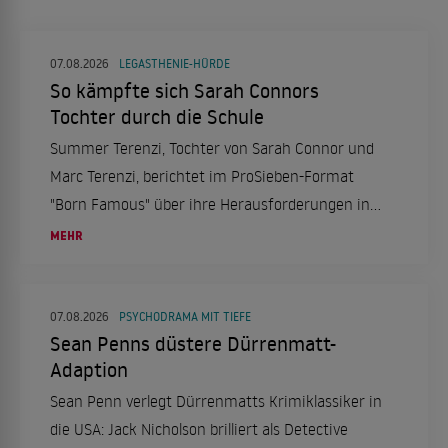
07.08.2026
LEGASTHENIE-HÜRDE
So kämpfte sich Sarah Connors
Tochter durch die Schule
Summer Terenzi, Tochter von Sarah Connor und
Marc Terenzi, berichtet im ProSieben-Format
"Born Famous" über ihre Herausforderungen in
der Schule aufgrund von Legasthenie und ihren
MEHR
erfolgreichen Schulabschluss.
07.08.2026
PSYCHODRAMA MIT TIEFE
Sean Penns düstere Dürrenmatt-
Adaption
Sean Penn verlegt Dürrenmatts Krimiklassiker in
die USA: Jack Nicholson brilliert als Detective