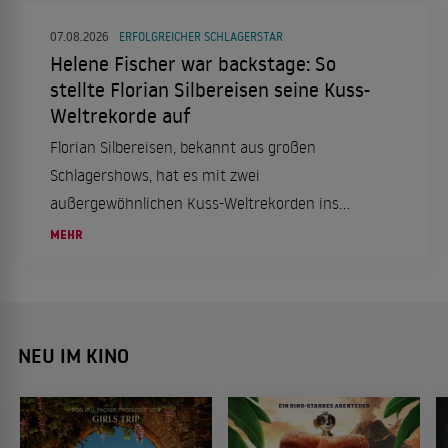
07.08.2026
ERFOLGREICHER SCHLAGERSTAR
Helene Fischer war backstage: So
stellte Florian Silbereisen seine Kuss-
Weltrekorde auf
Florian Silbereisen, bekannt aus großen
Schlagershows, hat es mit zwei
außergewöhnlichen Kuss-Weltrekorden ins
"Guinness-Buch der Rekorde" geschafft. Wir
MEHR
haben die Details im Überblick.
NEU IM KINO