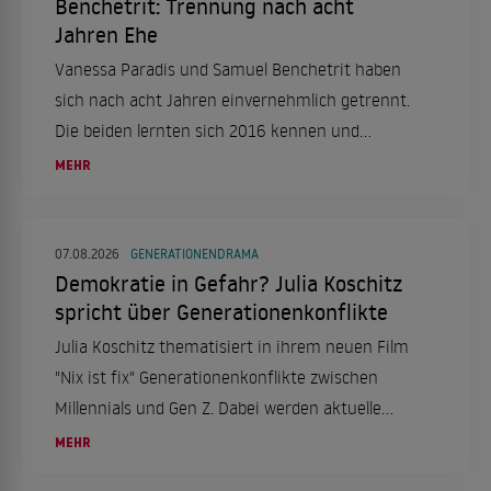
Benchetrit: Trennung nach acht
Jahren Ehe
Vanessa Paradis und Samuel Benchetrit haben
sich nach acht Jahren einvernehmlich getrennt.
Die beiden lernten sich 2016 kennen und
heirateten 2018. Ein Statement ihres
MEHR
Managements bestätigt die Trennung.
07.08.2026
GENERATIONENDRAMA
Demokratie in Gefahr? Julia Koschitz
spricht über Generationenkonflikte
Julia Koschitz thematisiert in ihrem neuen Film
"Nix ist fix" Generationenkonflikte zwischen
Millennials und Gen Z. Dabei werden aktuelle
gesellschaftliche und politische Themen
MEHR
aufgegriffen.