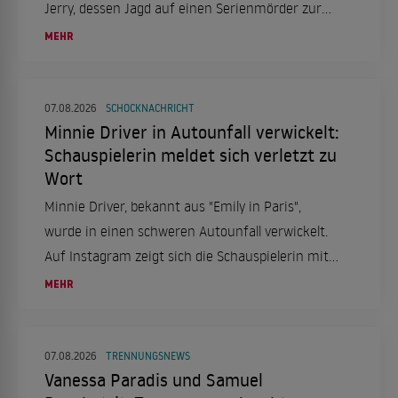
Jerry, dessen Jagd auf einen Serienmörder zur
Obsession wird. Ein düsteres Psychodrama, das
MEHR
tief in die Seelenqualen des Ermittlers eintaucht.
07.08.2026
SCHOCKNACHRICHT
Minnie Driver in Autounfall verwickelt:
Schauspielerin meldet sich verletzt zu
Wort
Minnie Driver, bekannt aus "Emily in Paris",
wurde in einen schweren Autounfall verwickelt.
Auf Instagram zeigt sich die Schauspielerin mit
einer Halskrause und berichtet von dem Vorfall,
MEHR
der sich in Frankreich ereignete.
07.08.2026
TRENNUNGSNEWS
Vanessa Paradis und Samuel