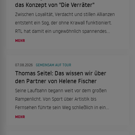
das Konzept von "Die Verräter"
Zwischen Loyalität, Verdacht und stillen Allianzen
entsteht ein Sog, der ohne Krawall funktioniert.
RTL hat damit ein ungewöhnlich spannendes
Format etabliert.
MEHR
07.08.2026
GEMEINSAM AUF TOUR
Thomas Seitel: Das wissen wir über
den Partner von Helene Fischer
Seine Laufbahn begann weit vor dem großen
Rampenlicht. Von Sport über Artistik bis
Fernsehen führte sein Weg schließlich in ein
ganz neues Leben.
MEHR