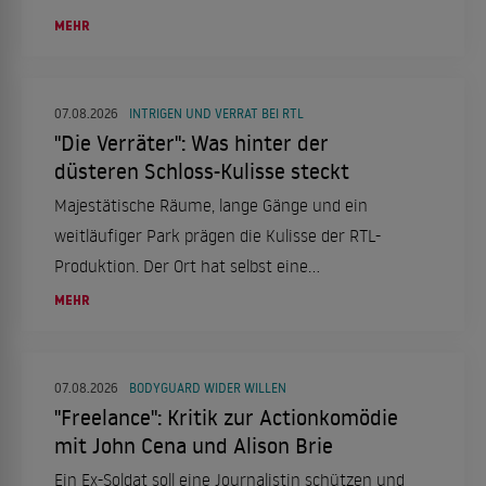
MEHR
07.08.2026
INTRIGEN UND VERRAT BEI RTL
"Die Verräter": Was hinter der
düsteren Schloss-Kulisse steckt
Majestätische Räume, lange Gänge und ein
weitläufiger Park prägen die Kulisse der RTL-
Produktion. Der Ort hat selbst eine
bemerkenswerte Vergangenheit.
MEHR
07.08.2026
BODYGUARD WIDER WILLEN
"Freelance": Kritik zur Actionkomödie
mit John Cena und Alison Brie
Ein Ex-Soldat soll eine Journalistin schützen und