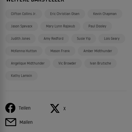
Clifton Collins Jr.
Eric Christian Olsen
Kevin Chapman
Jason Spevack
Mary Lynn Rajskub
Paul Dooley
Judith Jones
Amy Redford
Susie Yip
Lois Geary
McKenna Hutton
Mason Frank
Amber Midthunder
Angelique Midthunder
Vic Browder
Ivan Brutsche
Kathy Lamkin
Teilen
X
Mailen