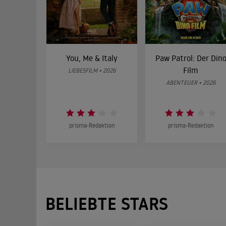
You, Me & Italy
Paw Patrol: Der Din
Film
LIEBESFILM • 2026
ABENTEUER • 2026
prisma-Redaktion
prisma-Redaktion
BELIEBTE STARS