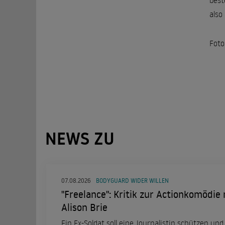
best
also
Foto
NEWS ZU
07.08.2026
BODYGUARD WIDER WILLEN
"Freelance": Kritik zur Actionkomödie
Alison Brie
Ein Ex-Soldat soll eine Journalistin schützen und 