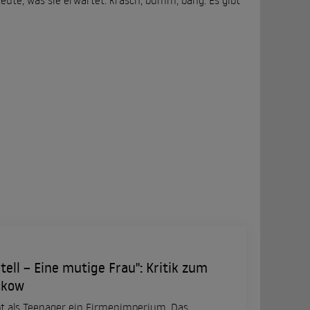
ute, was sie erwartet: kräsch, bumm, bäng. Es gibt
tell – Eine mutige Frau": Kritik zum
ckow
rbt als Teenager ein Firmenimperium. Das