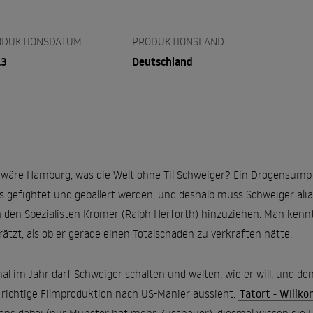
ODUKTIONSDATUM
PRODUKTIONSLAND
13
Deutschland
wäre Hamburg, was die Welt ohne Til Schweiger? Ein Drogensumpf, k
 gefightet und geballert werden, und deshalb muss Schweiger alias 
 den Spezialisten Kromer (Ralph Herforth) hinzuziehen. Man kennt
rätzt, als ob er gerade einen Totalschaden zu verkraften hätte.
al im Jahr darf Schweiger schalten und walten, wie er will, und 
 richtige Filmproduktion nach US-Manier aussieht.
Tatort - Will