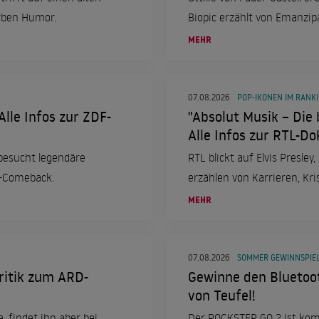
erben Humor.
Biopic erzählt von Emanzip
MEHR
07.08.2026
POP-IKONEN IM RANK
Alle Infos zur ZDF-
"Absolut Musik – Die 
Alle Infos zur RTL-Do
 besucht legendäre
RTL blickt auf Elvis Presle
e-Comeback.
erzählen von Karrieren, Kri
MEHR
07.08.2026
SOMMER GEWINNSPIEL
ritik zum ARD-
Gewinne den Bluetoo
von Teufel!
, findet ihn aber bei
Der ROCKSTER GO 2 ist kom