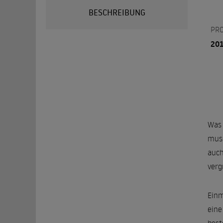
BESCHREIBUNG
PR
20
Was 
muss
auch
verg
Einm
eine