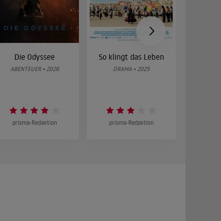
Die Odyssee
So klingt das Leben
Was 
g
ABENTEUER • 2026
DRAMA • 2025
DOKUMENT
prisma-Redaktion
prisma-Redaktion
prism