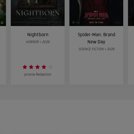
o
Nightborn
Spider-Man: Brand
New Day
HORROR • 2026
SCIENCE FICTION • 2026
prisma-Redaktion