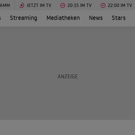
RAMM
JETZT IM TV
20:15 IM TV
22:00 IM TV
s
Streaming
Mediatheken
News
Stars