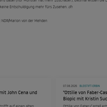
ens dabei (nur Münster hat mehr Zuschauer), diesmal wissen die Le
 keine Entschuldigung mehr fürs Zusehen.
dh
: NDR/Marion von der Mehden
07.08.2026
BLEISTIFT-ERBIN
 mit John Cena und
"Ottilie von Faber-Cas
Biopic mit Kristin Su
trifft auf einen alten
Ottilie von Faber-Castell e