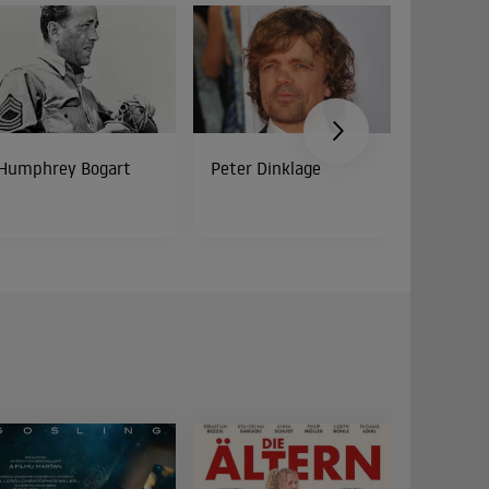
Humphrey Bogart
Peter Dinklage
Bud Spe