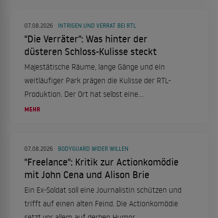
07.08.2026
INTRIGEN UND VERRAT BEI RTL
"Die Verräter": Was hinter der
düsteren Schloss-Kulisse steckt
Majestätische Räume, lange Gänge und ein
weitläufiger Park prägen die Kulisse der RTL-
Produktion. Der Ort hat selbst eine
bemerkenswerte Vergangenheit.
MEHR
07.08.2026
BODYGUARD WIDER WILLEN
"Freelance": Kritik zur Actionkomödie
mit John Cena und Alison Brie
Ein Ex-Soldat soll eine Journalistin schützen und
trifft auf einen alten Feind. Die Actionkomödie
setzt vor allem auf derben Humor.