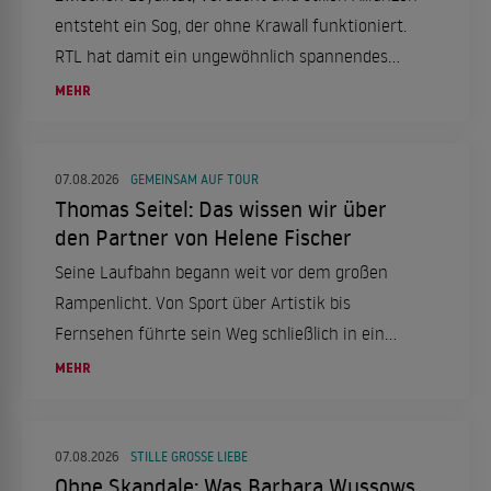
entsteht ein Sog, der ohne Krawall funktioniert.
RTL hat damit ein ungewöhnlich spannendes
Format etabliert.
MEHR
07.08.2026
GEMEINSAM AUF TOUR
Thomas Seitel: Das wissen wir über
den Partner von Helene Fischer
Seine Laufbahn begann weit vor dem großen
Rampenlicht. Von Sport über Artistik bis
Fernsehen führte sein Weg schließlich in ein
ganz neues Leben.
MEHR
07.08.2026
STILLE GROSSE LIEBE
Ohne Skandale: Was Barbara Wussows