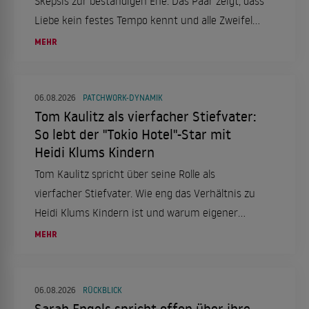
Skepsis zur beständigen Ehe. Das Paar zeigt, dass
Liebe kein festes Tempo kennt und alle Zweifel
überdauern kann.
MEHR
06.08.2026
PATCHWORK-DYNAMIK
Tom Kaulitz als vierfacher Stiefvater:
So lebt der "Tokio Hotel"-Star mit
Heidi Klums Kindern
Tom Kaulitz spricht über seine Rolle als
vierfacher Stiefvater. Wie eng das Verhältnis zu
Heidi Klums Kindern ist und warum eigener
Nachwuchs kein Thema ist.
MEHR
06.08.2026
RÜCKBLICK
Sarah Engels spricht offen über ihre