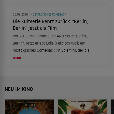
06.08.2026
NOSTALGISCHES COMEBACK
Die Kultserie kehrt zurück: "Berlin,
Berlin" jetzt als Film
Vor 20 Jahren endete die ARD-Serie "Berlin,
Berlin". Jetzt erlebt Lolle (Felicitas Woll) ein
nostalgisches Comeback im Spielfilm, der die
Fans erneut in ihren Bann zieht.
MEHR
NEU IM KINO