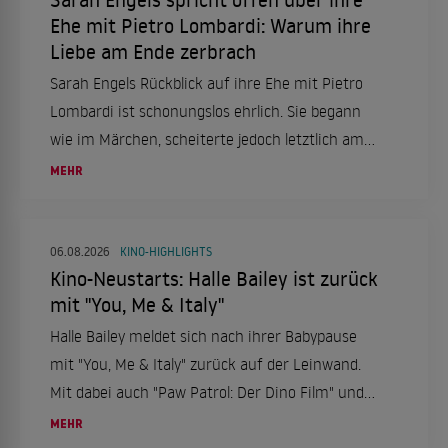
Ehe mit Pietro Lombardi: Warum ihre
Liebe am Ende zerbrach
Sarah Engels Rückblick auf ihre Ehe mit Pietro
Lombardi ist schonungslos ehrlich. Sie begann
wie im Märchen, scheiterte jedoch letztlich am
enormen Druck.
MEHR
06.08.2026
KINO-HIGHLIGHTS
Kino-Neustarts: Halle Bailey ist zurück
mit "You, Me & Italy"
Halle Bailey meldet sich nach ihrer Babypause
mit "You, Me & Italy" zurück auf der Leinwand.
Mit dabei auch "Paw Patrol: Der Dino Film" und
"Nightborn". Ein Kinowochenende voller
MEHR
Abenteuer und Romantik ab dem 6. August.