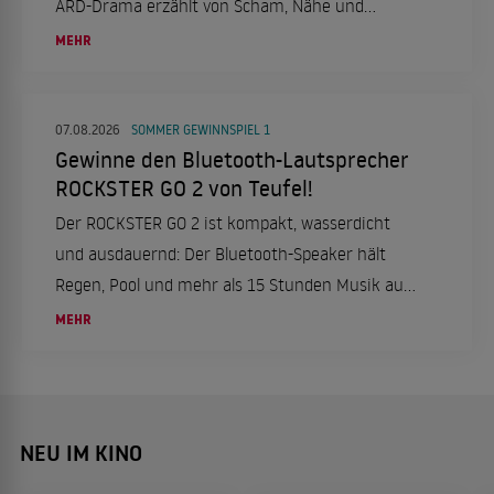
ARD-Drama erzählt von Scham, Nähe und
Neuanfang.
MEHR
07.08.2026
SOMMER GEWINNSPIEL 1
Gewinne den Bluetooth-Lautsprecher
ROCKSTER GO 2 von Teufel!
Der ROCKSTER GO 2 ist kompakt, wasserdicht
und ausdauernd: Der Bluetooth-Speaker hält
Regen, Pool und mehr als 15 Stunden Musik aus.
Wir verlosen einen Lautsprecher!
MEHR
NEU IM KINO