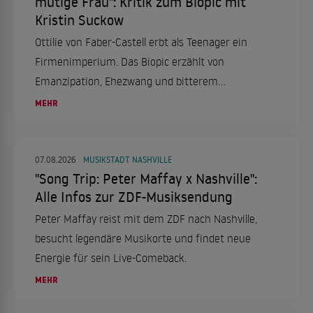
mutige Frau": Kritik zum Biopic mit
Kristin Suckow
Ottilie von Faber-Castell erbt als Teenager ein
Firmenimperium. Das Biopic erzählt von
Emanzipation, Ehezwang und bitterem
Scheitern.
MEHR
07.08.2026
MUSIKSTADT NASHVILLE
"Song Trip: Peter Maffay x Nashville":
Alle Infos zur ZDF-Musiksendung
Peter Maffay reist mit dem ZDF nach Nashville,
besucht legendäre Musikorte und findet neue
Energie für sein Live-Comeback.
MEHR