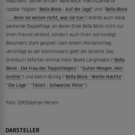
Mädchens" seinen ersten "Bella Block"-Fall inszenierte
(später folgten "
Bella Block - Auf der Jagd
" und "
Bella Block
- ... denn sie wissen nicht, was sie tun
") drehte auch diese
packende Doppelfolge, an deren Ende Bella Block nicht nur
ihren Freund verlässt, sondern auch ihren Job kündigt.
Besonders stark gespielt: nach einem Mordanschlag
verschlägt es der Kommissarin glatt die Sprache. Das
Drehbuch lieferten einmal mehr Beate Langmaack ("
Bella
Block - Die Frau des Teppichlegers
", "
Guten Morgen, Herr
Grothe
") und Katrin Bühlig ("
Bella Block - Weiße Nächte
",
"
Die Lüge
", "
Tatort - Schwarzer Peter
").
Foto: ZDF/Stephan Persch
DARSTELLER