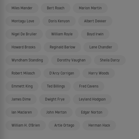
Miles Mander
Bert Roach
Marion Martin
Montagu Love
Doris Kenyon
Albert Dekker
Nigel De Brulier
William Royle
Boyd Irwin
Howard Brooks
Reginald Barlow
Lane Chandler
Wyndham Standing
Dorothy Vaughan
Sheila Darcy
Robert Milasch
D'Arcy Corrigan
Harry Woods
Emmett King
Ted Billings
Fred Cavens
James Dime
Dwight Frye
Leyland Hodgson
Ian Maclaren
John Merton
Edgar Norton
William H. O'Brien
Artie Ortego
Herman Hack