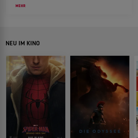
Kommentar konfrontiert sieht.
MEHR
NEU IM KINO