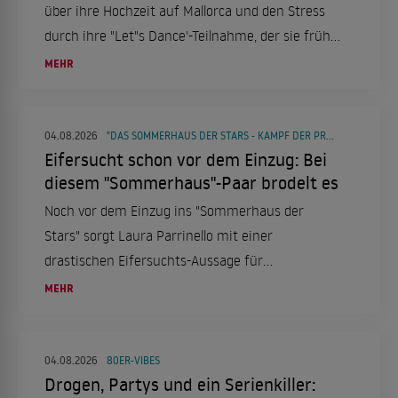
über ihre Hochzeit auf Mallorca und den Stress
durch ihre "Let"s Dance'-Teilnahme, der sie früh
ins Bett trieb.
MEHR
04.08.2026
"DAS SOMMERHAUS DER STARS - KAMPF DER PROMIPAARE"
Eifersucht schon vor dem Einzug: Bei
diesem "Sommerhaus"-Paar brodelt es
Noch vor dem Einzug ins "Sommerhaus der
Stars" sorgt Laura Parrinello mit einer
drastischen Eifersuchts-Aussage für
Gesprächsstoff. Gleichzeitig kursieren Gerüchte
MEHR
um mögliche Nachrücker-Paare.
04.08.2026
80ER-VIBES
Drogen, Partys und ein Serienkiller: