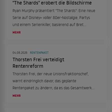
"The Shards" erobert die Bildschirme
Ryan Murphy präsentiert "The Shards": Eine neue
Serie auf Disney+ voller 80er-Nostalgie, Partys
und einem Serienkiller, basierend auf Bret
Easton Ellis' Roman.
MEHR
04.08.2026
RENTENPAKET
Thorsten Frei verteidigt
Rentenreform
Thorsten Frei, der neue Unionsfraktionschef,
warnt eindringlich davor, das geplante
Rentenpaket zu ändern, da es das Gesamtwerk
ins Wanken bringen könnte. Die
MEHR
Rentenkommission habe einen überzeugenden
Vorschlag erarbeitet, der