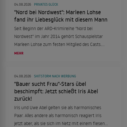
Generationengerechtigkeit sicherstellen soll.
04.08.2026
PRIVATES GLÜCK
"Nord bei Nordwest": Marleen Lohse
fand ihr Liebesglück mit diesem Mann
Seit Beginn der ARD-Krimireihe "Nord bei
Nordwest" im Jahr 2014 gehört Schauspielstar
Marleen Lohse zum festen Mitglied des Casts.
Auch privat hat die 42-jährige inzwischen ihr
MEHR
großes Glück gefunden.
04.08.2026
SHITSTORM NACH WERBUNG
"Bauer sucht Frau"-Stars übel
beschimpft: Jetzt schießt Iris Abel
zurück!
Iris und Uwe Abel gelten sie als harmonisches
Paar. Alles andere als harmonisch reagiert Iris
jetzt aber, als sie sich im Netz mit einem fiesen