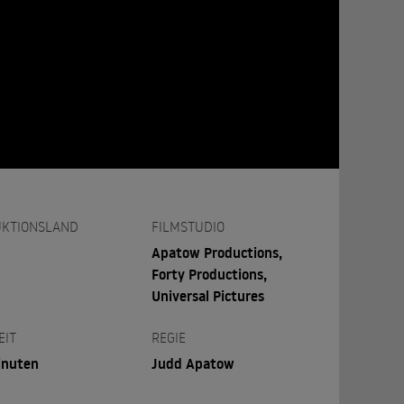
KTIONSLAND
FILMSTUDIO
Apatow Productions,
Forty Productions,
Universal Pictures
EIT
REGIE
inuten
Judd Apatow