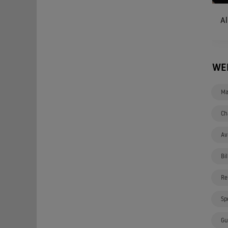
Al
WE
Ma
Ch
Av
Bi
Re
Sp
Gu