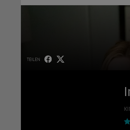
TEILEN
KI