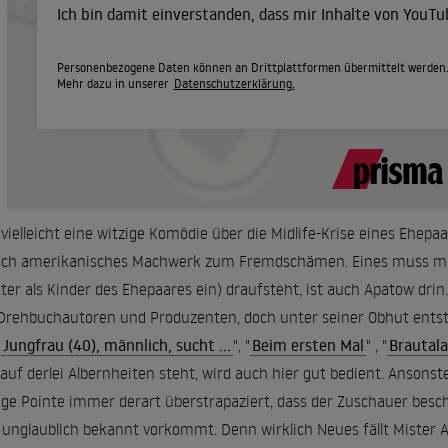
Ich bin damit einverstanden, dass mir Inhalte von YouT
Personenbezogene Daten können an Drittplattformen übermittelt werden
Mehr dazu in unserer
Datenschutzerklärung.
vielleicht eine witzige Komödie über die Midlife-Krise eines Ehepa
sch amerikanisches Machwerk zum Fremdschämen. Eines muss man 
ter als Kinder des Ehepaares ein) draufsteht, ist auch Apatow drin.
Drehbuchautoren und Produzenten, doch unter seiner Obhut ents
"
Jungfrau (40), männlich, sucht ...
", "
Beim ersten Mal
" , "
Brautal
auf derlei Albernheiten steht, wird auch hier gut bedient. Ansonst
ige Pointe immer derart überstrapaziert, dass der Zuschauer bes
s unglaublich bekannt vorkommt. Denn wirklich Neues fällt Mister A