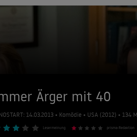
Immer Ärger mit 40
NOSTART: 14.03.2013 • Komödie • USA (2012) • 134
Lesermeinung
prisma-Redaktion