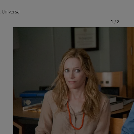
: Universal
1
/
2