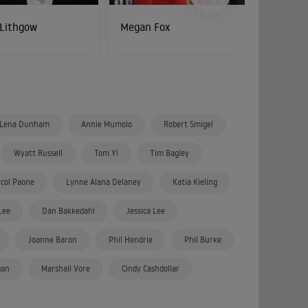
 Lithgow
Megan Fox
Melissa 
Lena Dunham
Annie Mumolo
Robert Smigel
Wyatt Russell
Tom Yi
Tim Bagley
icol Paone
Lynne Alana Delaney
Katia Kieling
Lee
Dan Bakkedahl
Jessica Lee
Joanne Baron
Phil Hendrie
Phil Burke
gan
Marshall Vore
Cindy Cashdollar