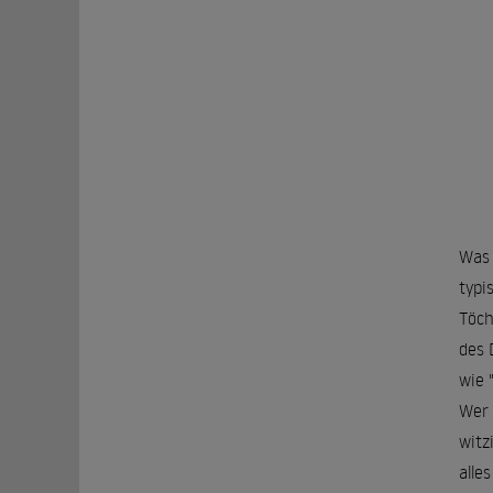
Was 
typi
Töch
des 
wie 
Wer 
witz
alle