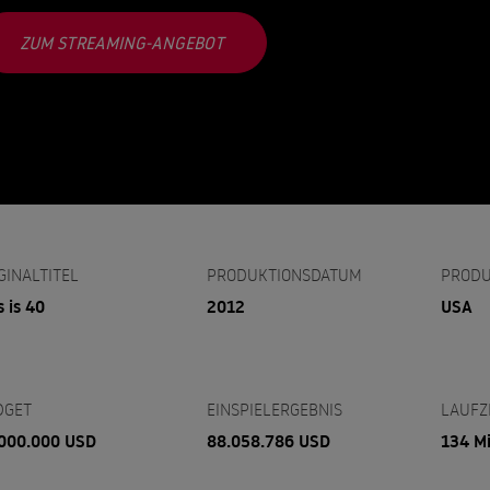
ZUM STREAMING-ANGEBOT
GINALTITEL
PRODUKTIONSDATUM
PRODU
s is 40
2012
USA
DGET
EINSPIELERGEBNIS
LAUFZ
000.000 USD
88.058.786 USD
134 M