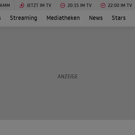
RAMM
JETZT IM TV
20:15 IM TV
22:00 IM TV
s
Streaming
Mediatheken
News
Stars