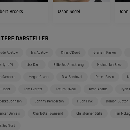
bert Brooks
Jason Segel
John
ITERE DARSTELLER
ude Apatow
Iris Apatow
Chris O'Dowd
Graham Parker
arlyne Yi
Lisa Darr
Billie Joe Armstrong
Michael Ian Black
a Sambora
Megan Grano
D.A. Sandoval
Derek Basco
N
ll Hader
Tom Everett
Tatum O'Neal
Ryan Adams
Ryan 
bekka Johnson
Johnny Pemberton
Hugh Fink
Damon Gupton
encer Daniels
Charlotte Townsend
Christopher Stills
Ian McLa
s Seyffert