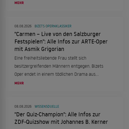
und Wiener Eleganz.
MEHR
08.08.2026
BIZETS OPERNKLASSIKER
"Carmen – Live von den Salzburger
Festspielen": Alle Infos zur ARTE-Oper
mit Asmik Grigorian
Eine freiheitsliebende Frau stellt sich
besitzergreifenden Männern entgegen. Bizets
Oper endet in einem tödlichen Drama aus
Eifersucht.
MEHR
08.08.2026
WISSENSDUELLE
"Der Quiz-Champion": Alle Infos zur
ZDF-Quizshow mit Johannes B. Kerner