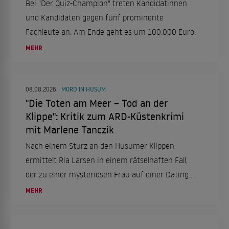
Bei "Der Quiz-Champion" treten Kandidatinnen
und Kandidaten gegen fünf prominente
Fachleute an. Am Ende geht es um 100.000 Euro.
MEHR
08.08.2026
MORD IN HUSUM
"Die Toten am Meer – Tod an der
Klippe": Kritik zum ARD-Küstenkrimi
mit Marlene Tanczik
Nach einem Sturz an den Husumer Klippen
ermittelt Ria Larsen in einem rätselhaften Fall,
der zu einer mysteriösen Frau auf einer Dating-
App führt.
MEHR