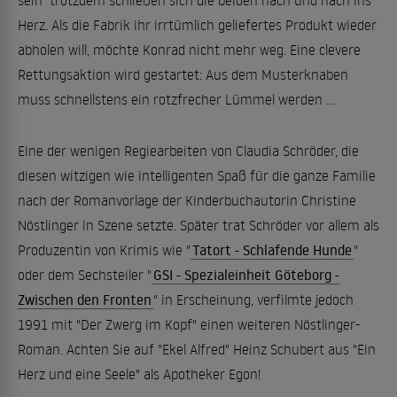
sein  trotzdem schließen sich die beiden nach und nach ins
Herz. Als die Fabrik ihr irrtümlich geliefertes Produkt wieder
abholen will, möchte Konrad nicht mehr weg. Eine clevere
Rettungsaktion wird gestartet: Aus dem Musterknaben
muss schnellstens ein rotzfrecher Lümmel werden ...
Eine der wenigen Regiearbeiten von Claudia Schröder, die
diesen witzigen wie intelligenten Spaß für die ganze Familie
nach der Romanvorlage der Kinderbuchautorin Christine
Nöstlinger in Szene setzte. Später trat Schröder vor allem als
Produzentin von Krimis wie "
Tatort - Schlafende Hunde
"
oder dem Sechsteiler "
GSI - Spezialeinheit Göteborg -
Zwischen den Fronten
" in Erscheinung, verfilmte jedoch
1991 mit "Der Zwerg im Kopf" einen weiteren Nöstlinger-
Roman. Achten Sie auf "Ekel Alfred" Heinz Schubert aus "Ein
Herz und eine Seele" als Apotheker Egon!