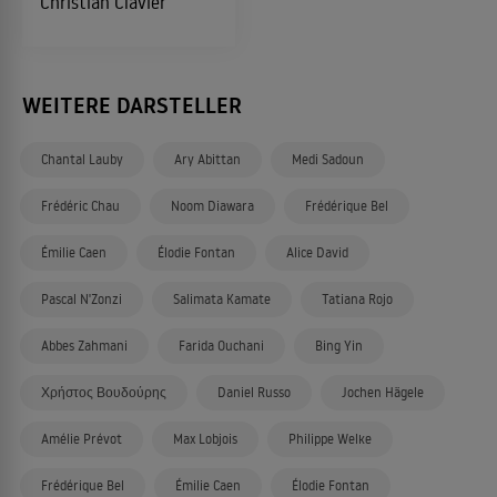
Christian Clavier
WEITERE DARSTELLER
Chantal Lauby
Ary Abittan
Medi Sadoun
Frédéric Chau
Noom Diawara
Frédérique Bel
Émilie Caen
Élodie Fontan
Alice David
Pascal N'Zonzi
Salimata Kamate
Tatiana Rojo
Abbes Zahmani
Farida Ouchani
Bing Yin
Χρήστος Βουδούρης
Daniel Russo
Jochen Hägele
Amélie Prévot
Max Lobjois
Philippe Welke
Frédérique Bel
Émilie Caen
Élodie Fontan