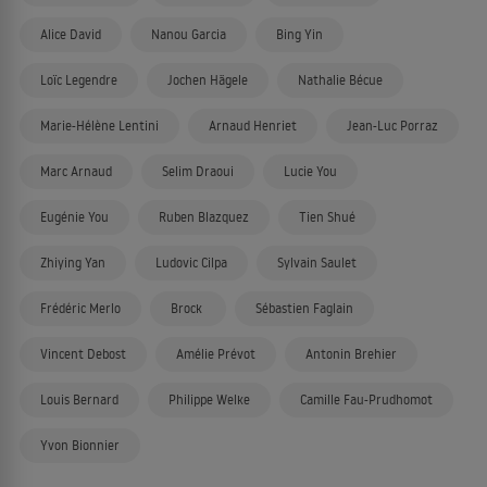
Alice David
Nanou Garcia
Bing Yin
Loïc Legendre
Jochen Hägele
Nathalie Bécue
Marie-Hélène Lentini
Arnaud Henriet
Jean-Luc Porraz
Marc Arnaud
Selim Draoui
Lucie You
Eugénie You
Ruben Blazquez
Tien Shué
Zhiying Yan
Ludovic Cilpa
Sylvain Saulet
Frédéric Merlo
Brock
Sébastien Faglain
Vincent Debost
Amélie Prévot
Antonin Brehier
Louis Bernard
Philippe Welke
Camille Fau-Prudhomot
Yvon Bionnier