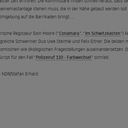
ester Zeit erfroren. Die Kommissare finden schnell heraus, dass 
einemastanlage stehen muss, die in der Nähe gebaut werden soll -
Umgebung auf die Barrikaden bringt ...
irische Regisseur Eoin Moore ("
Conamara
", "
Im Schwitzkasten
") 
lgreiche Schweriner Duo Uwe Steimle und Felix Eitner. Die beiden 
omischen wie ökologischen Fragestellungen auseinandersetzen. Das
cript für den Fall "
Polizeiruf 110 - Farbwechsel
" schrieb.
: NDR/Stefan Erhard