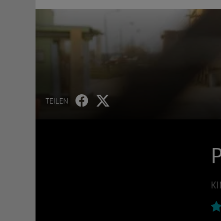
TEILEN
P
KI