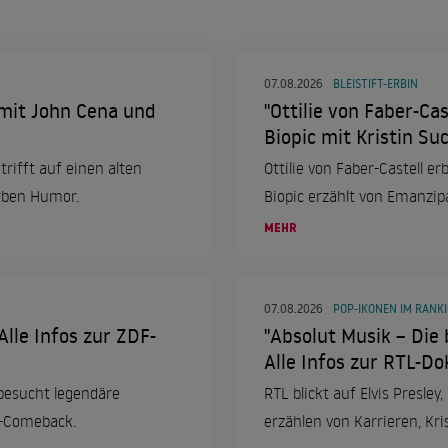
07.08.2026
BLEISTIFT-ERBIN
 mit John Cena und
"Ottilie von Faber-Cas
Biopic mit Kristin Su
trifft auf einen alten
Ottilie von Faber-Castell e
erben Humor.
Biopic erzählt von Emanzip
MEHR
07.08.2026
POP-IKONEN IM RANK
Alle Infos zur ZDF-
"Absolut Musik – Die 
Alle Infos zur RTL-Do
 besucht legendäre
RTL blickt auf Elvis Presle
e-Comeback.
erzählen von Karrieren, Kri