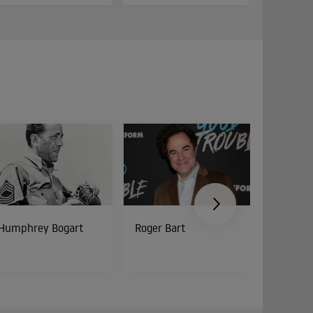
Humphrey Bogart
Roger Bart
Peter Di