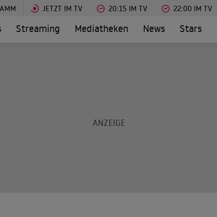
RAMM
JETZT IM TV
20:15 IM TV
22:00 IM TV
s
Streaming
Mediatheken
News
Stars