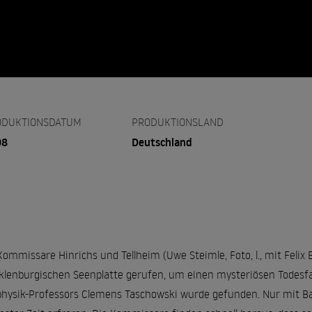
ODUKTIONSDATUM
PRODUKTIONSLAND
08
Deutschland
Kommissare Hinrichs und Tellheim (Uwe Steimle, Foto, l., mit Feli
lenburgischen Seenplatte gerufen, um einen mysteriösen Todesfal
hysik-Professors Clemens Taschowski wurde gefunden. Nur mit Bad