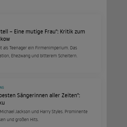
tell – Eine mutige Frau": Kritik zum
ckow
rbt als Teenager ein Firmenimperium. Das
ation, Ehezwang und bitterem Scheitern.
ING
besten Sängerinnen aller Zeiten":
ku
y, Michael Jackson und Harry Styles. Prominente
sen und großen Hits.