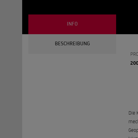
INFO
BESCHREIBUNG
PR
20
Die 
meck
Geop