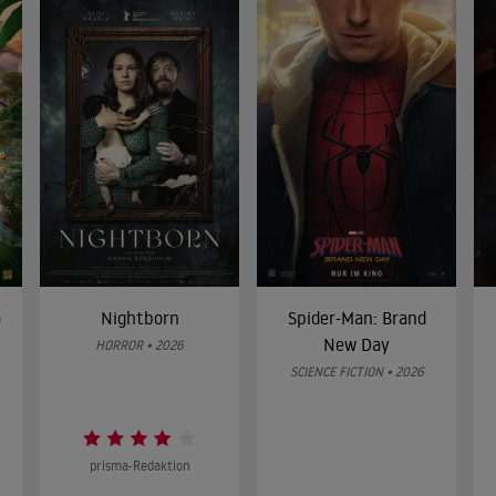
o
Nightborn
Spider-Man: Brand
New Day
HORROR • 2026
SCIENCE FICTION • 2026
prisma-Redaktion