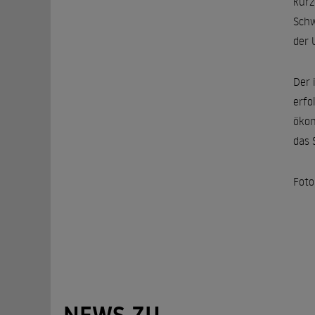
kürz
Schw
der 
Der 
erfo
ökon
das S
Foto