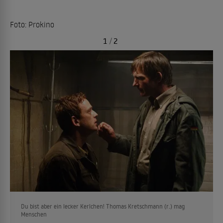
Foto: Prokino
1
/
2
Du bist aber ein lecker Kerlchen! Thomas Kretschmann (r.) mag
Menschen