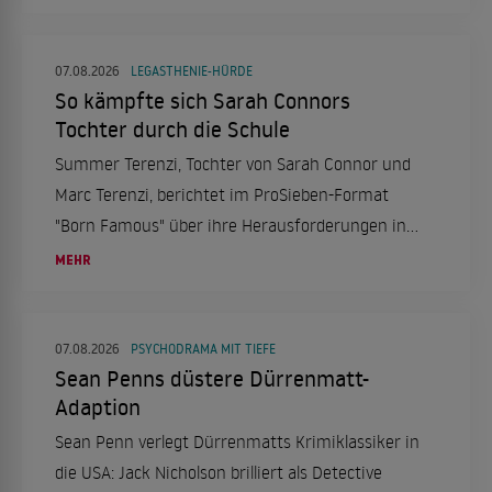
aus Naturerlebnis, Komfort und
Urlaubsatmosphäre. Wir verlosen zwei
Übernachtungen mit Frühstück im
07.08.2026
LEGASTHENIE-HÜRDE
So kämpfte sich Sarah Connors
Doppelzimmer!
Tochter durch die Schule
Summer Terenzi, Tochter von Sarah Connor und
Marc Terenzi, berichtet im ProSieben-Format
"Born Famous" über ihre Herausforderungen in
der Schule aufgrund von Legasthenie und ihren
MEHR
erfolgreichen Schulabschluss.
07.08.2026
PSYCHODRAMA MIT TIEFE
Sean Penns düstere Dürrenmatt-
Adaption
Sean Penn verlegt Dürrenmatts Krimiklassiker in
die USA: Jack Nicholson brilliert als Detective