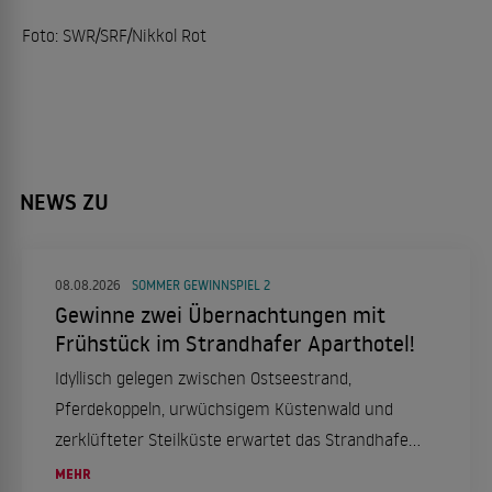
Foto: SWR/SRF/Nikkol Rot
NEWS ZU
08.08.2026
SOMMER GEWINNSPIEL 2
Gewinne zwei Übernachtungen mit
Frühstück im Strandhafer Aparthotel!
Idyllisch gelegen zwischen Ostseestrand,
Pferdekoppeln, urwüchsigem Küstenwald und
zerklüfteter Steilküste erwartet das Strandhafer
Aparthotel seine Gäste mit einer Kombination
MEHR