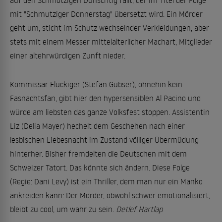
auf den Schmotzigen Dunschtig fällt, der im Titel der Folge
mit "Schmutziger Donnerstag" übersetzt wird. Ein Mörder
geht um, sticht im Schutz wechselnder Verkleidungen, aber
stets mit einem Messer ­mittelalter­licher Machart, Mitglieder
einer altehrwürdigen Zunft nieder.
Kommissar Flückiger (Stefan Gubser), ohnehin kein
Fasnachtsfan, gibt hier den hypersensiblen Al Pacino und
würde am liebsten das ganze Volksfest stoppen. Assistentin
Liz (Delia Mayer) hechelt dem Geschehen nach einer
lesbischen Liebesnacht im Zustand völliger Übermüdung
hinterher. Bisher fremdelten die Deutschen mit dem
Schweizer Tatort. Das könnte sich ändern. Diese Folge
(Regie: Dani Levy) ist ein Thriller, dem man nur ein Manko
ankreiden kann: Der Mörder, obwohl schwer emotionalisiert,
bleibt zu cool, um wahr zu sein.
Detlef Hartlap