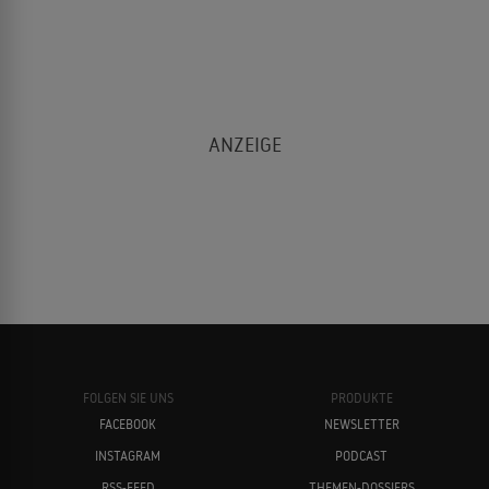
FOLGEN SIE UNS
PRODUKTE
FACEBOOK
NEWSLETTER
INSTAGRAM
PODCAST
RSS-FEED
THEMEN-DOSSIERS