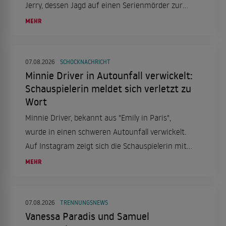
Jerry, dessen Jagd auf einen Serienmörder zur
Obsession wird. Ein düsteres Psychodrama, das
MEHR
tief in die Seelenqualen des Ermittlers eintaucht.
07.08.2026
SCHOCKNACHRICHT
Minnie Driver in Autounfall verwickelt:
Schauspielerin meldet sich verletzt zu
Wort
Minnie Driver, bekannt aus "Emily in Paris",
wurde in einen schweren Autounfall verwickelt.
Auf Instagram zeigt sich die Schauspielerin mit
einer Halskrause und berichtet von dem Vorfall,
MEHR
der sich in Frankreich ereignete.
07.08.2026
TRENNUNGSNEWS
Vanessa Paradis und Samuel