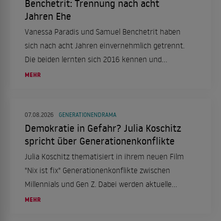
Benchetrit: Trennung nach acht
Jahren Ehe
Vanessa Paradis und Samuel Benchetrit haben
sich nach acht Jahren einvernehmlich getrennt.
Die beiden lernten sich 2016 kennen und
heirateten 2018. Ein Statement ihres
MEHR
Managements bestätigt die Trennung.
07.08.2026
GENERATIONENDRAMA
Demokratie in Gefahr? Julia Koschitz
spricht über Generationenkonflikte
Julia Koschitz thematisiert in ihrem neuen Film
"Nix ist fix" Generationenkonflikte zwischen
Millennials und Gen Z. Dabei werden aktuelle
gesellschaftliche und politische Themen
MEHR
aufgegriffen.