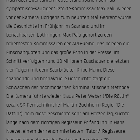
sympathisch-kauziger "Tatort"-Kommissar Max Palu wieder
vor der Kamera, übrigens zum neunten Mal. Gedreht wurde
die Geschichte im Frühjahr im Saarland und im
benachbarten Lothringen. Max Palu gehört zu den
beliebtesten Kommissaren der ARD-Reihe. Das belegen die
Einschaltquoten und das große Echo in der Presse. Im
Schnitt verfolgten rund 10 Millionen Zuschauer die letzten
vier Folgen mit dem Saarbrücker Kripo-Mann. Diese
spannende und hochaktuelle Geschichte zeigt die
Schwächen der hochmodernen kriminalistischen Methode.
Die Kamera führte wieder Klaus-Peter Weber ("Die Rättin"
u.v.a.). SR-Fernsehfilmchef Martin Buchhorn (Regie: "Die
Rättin"), dem diese Geschichte sehr am Herzen lag, suchte
lange nach dem richtigen Regisseur. Er fand ihn in Hans
Noever, einem der renommiertesten "Tatort"-Regisseure.
Noever, der während der Dreharbeiten seinen 70.