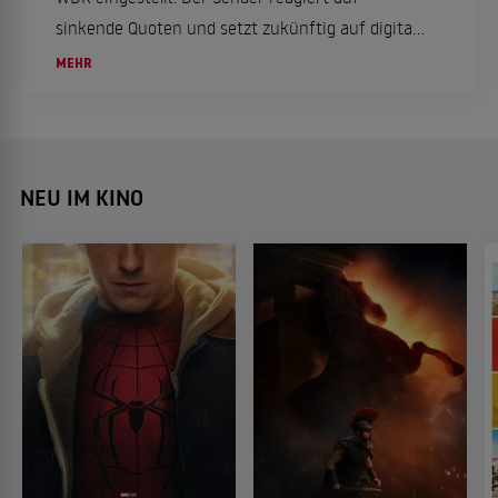
sinkende Quoten und setzt zukünftig auf digitale
Formate, um Frauenrechte und Emanzipation
MEHR
auf neuen Wegen zu thematisieren.
NEU IM KINO