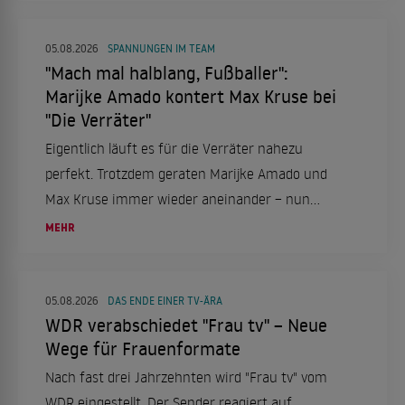
Erfahrungen bei "Die Verräter".
05.08.2026
SPANNUNGEN IM TEAM
"Mach mal halblang, Fußballer":
Marijke Amado kontert Max Kruse bei
"Die Verräter"
Eigentlich läuft es für die Verräter nahezu
perfekt. Trotzdem geraten Marijke Amado und
Max Kruse immer wieder aneinander – nun
schießt sie zurück.
MEHR
05.08.2026
DAS ENDE EINER TV-ÄRA
WDR verabschiedet "Frau tv" – Neue
Wege für Frauenformate
Nach fast drei Jahrzehnten wird "Frau tv" vom
WDR eingestellt. Der Sender reagiert auf