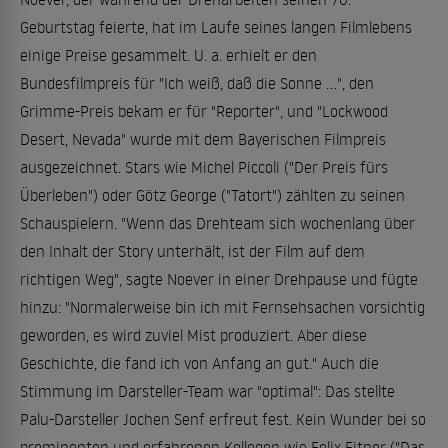
Geburtstag feierte, hat im Laufe seines langen Filmlebens
einige Preise gesammelt. U. a. erhielt er den
Bundesfilmpreis für "Ich weiß, daß die Sonne ...", den
Grimme-Preis bekam er für "Reporter", und "Lockwood
Desert, Nevada" wurde mit dem Bayerischen Filmpreis
ausgezeichnet. Stars wie Michel Piccoli ("Der Preis fürs
Überleben") oder Götz George ("Tatort") zählten zu seinen
Schauspielern. "Wenn das Drehteam sich wochenlang über
den Inhalt der Story unterhält, ist der Film auf dem
richtigen Weg", sagte Noever in einer Drehpause und fügte
hinzu: "Normalerweise bin ich mit Fernsehsachen vorsichtig
geworden, es wird zuviel Mist produziert. Aber diese
Geschichte, die fand ich von Anfang an gut." Auch die
Stimmung im Darsteller-Team war "optimal": Das stellte
Palu-Darsteller Jochen Senf erfreut fest. Kein Wunder bei so
prominenten und erfahrenen Kollegen wie Felix Eitner ("Das