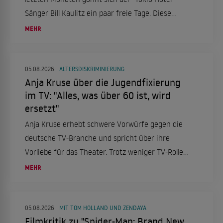
Sänger Bill Kaulitz ein paar freie Tage. Diese
verbringt er in Italien, genauer gesagt in Rom.
MEHR
Das aber nicht alleine, sondern mit einer ganz
besonderen Frau an seiner Seite.
05.08.2026
ALTERSDISKRIMINIERUNG
Anja Kruse über die Jugendfixierung
im TV: "Alles, was über 60 ist, wird
ersetzt"
Anja Kruse erhebt schwere Vorwürfe gegen die
deutsche TV-Branche und spricht über ihre
Vorliebe für das Theater. Trotz weniger TV-Rollen
bleibt sie aktiv und engagiert.
MEHR
05.08.2026
MIT TOM HOLLAND UND ZENDAYA
Filmkritik zu "Spider-Man: Brand New