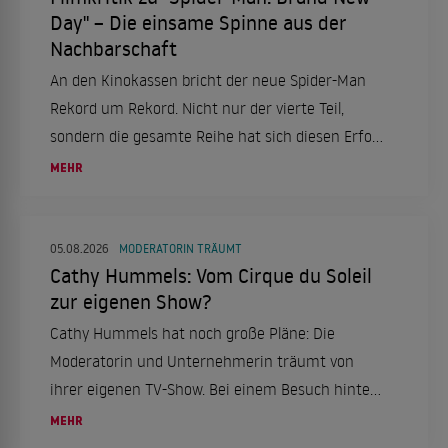
Day" – Die einsame Spinne aus der
Nachbarschaft
An den Kinokassen bricht der neue Spider-Man
Rekord um Rekord. Nicht nur der vierte Teil,
sondern die gesamte Reihe hat sich diesen Erfolg
mehr als verdient. Eine Filmkritik.
MEHR
05.08.2026
MODERATORIN TRÄUMT
Cathy Hummels: Vom Cirque du Soleil
zur eigenen Show?
Cathy Hummels hat noch große Pläne: Die
Moderatorin und Unternehmerin träumt von
ihrer eigenen TV-Show. Bei einem Besuch hinter
den Kulissen des "Cirque du Soleil" in Berlin
MEHR
verriet sie ihre Ambitionen und sprach über ihre