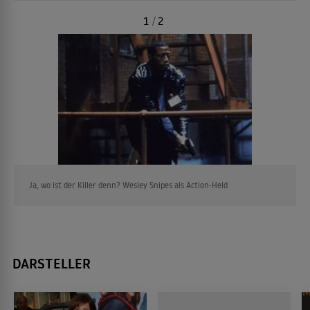
1
/
2
Ja, wo ist der Killer denn? Wesley Snipes als Action-Held
DARSTELLER