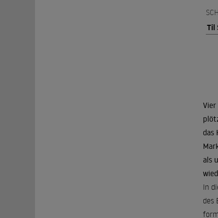
SCH
Til
Vier
plöt
das 
Mark
als 
wied
In d
des 
form