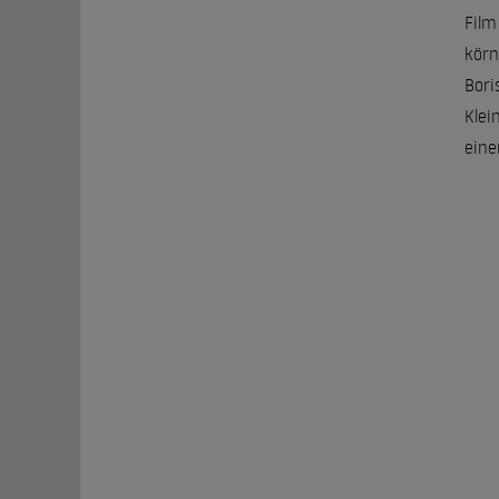
Film
körn
Bori
Klei
eine