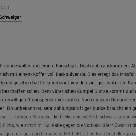
NITT
 Schweiger
 Freunde wollen mit einem Rauschgift-Deal groß rauskommen. Ab
zlich mit einem Koffer voll Backpulver da. Dies erregt das Missfal
Heroin gesehen hätte. Er verlangt von den vier gescheiterten Gaun
 beschaffen sollen. Dem väterlichen Kumpel Glotze kommt auch gle
unfreiwilligen Organspender verkaufen. Nach einigem Hin und Her fi
er: Ein unbekannter, sehr zahlungskräftiger Kunde braucht ein ge
ieser schwarzen Komödie, die freilich nie wirklich schwarz genug
B-Films, wie schon in "Kai Rabe gegen die Vatikan-Killer". Zwar ist 
al geht einiges durcheinander: Mit hektischen Kurzeinstellungen u