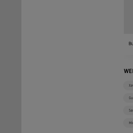
Bu
WE
Xa
Gu
Sa
Mi