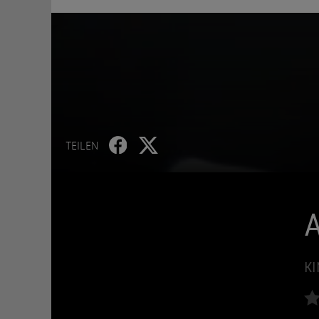
TEILEN
A
KI