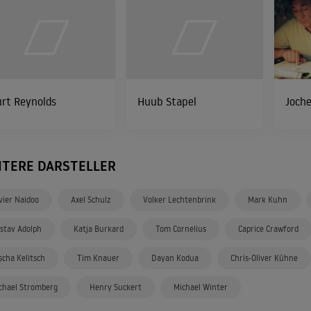
rt Reynolds
Huub Stapel
Joche
ITERE DARSTELLER
vier Naidoo
Axel Schulz
Volker Lechtenbrink
Mark Kuhn
stav Adolph
Katja Burkard
Tom Cornelius
Caprice Crawford
scha Kelitsch
Tim Knauer
Dayan Kodua
Chris-Oliver Kühne
chael Stromberg
Henry Suckert
Michael Winter