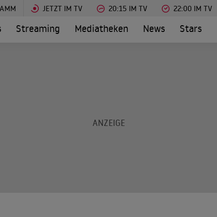
RAMM
JETZT IM TV
20:15 IM TV
22:00 IM TV
s
Streaming
Mediatheken
News
Stars