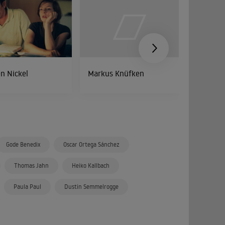
n Nickel
Markus Knüfken
Martin G
Gode Benedix
Oscar Ortega Sánchez
Thomas Jahn
Heiko Kallbach
Paula Paul
Dustin Semmelrogge