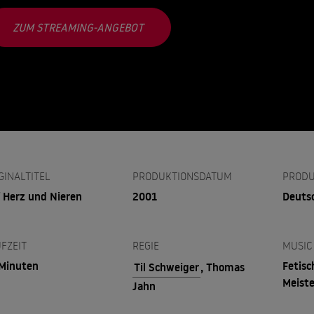
ZUM STREAMING-ANGEBOT
GINALTITEL
PRODUKTIONSDATUM
PRODU
 Herz und Nieren
2001
Deuts
FZEIT
REGIE
MUSIC
Minuten
Fetis
Til Schweiger
, Thomas
Meiste
Jahn