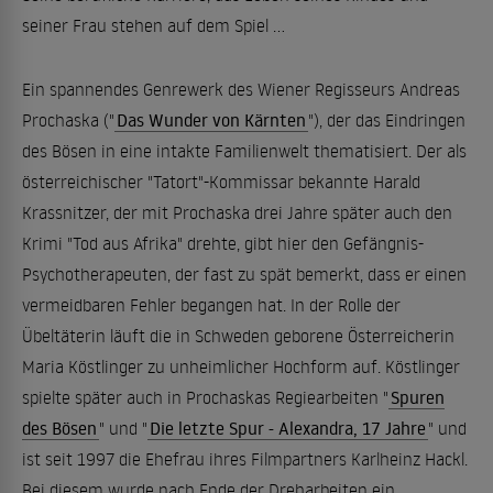
seiner Frau stehen auf dem Spiel ...
Ein spannendes Genrewerk des Wiener Regisseurs Andreas
Prochaska ("
Das Wunder von Kärnten
"), der das Eindringen
des Bösen in eine intakte Familienwelt thematisiert. Der als
österreichischer "Tatort"-Kommissar bekannte Harald
Krassnitzer, der mit Prochaska drei Jahre später auch den
Krimi "Tod aus Afrika" drehte, gibt hier den Gefängnis-
Psychotherapeuten, der fast zu spät bemerkt, dass er einen
vermeidbaren Fehler begangen hat. In der Rolle der
Übeltäterin läuft die in Schweden geborene Österreicherin
Maria Köstlinger zu unheimlicher Hochform auf. Köstlinger
spielte später auch in Prochaskas Regiearbeiten "
Spuren
des Bösen
" und "
Die letzte Spur - Alexandra, 17 Jahre
" und
ist seit 1997 die Ehefrau ihres Filmpartners Karlheinz Hackl.
Bei diesem wurde nach Ende der Dreharbeiten ein