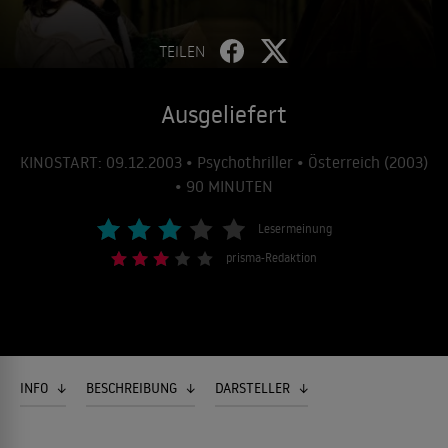
TEILEN
Ausgeliefert
KINOSTART: 09.12.2003 • Psychothriller • Österreich (2003)
• 90 MINUTEN
Lesermeinung
prisma-Redaktion
INFO
BESCHREIBUNG
DARSTELLER