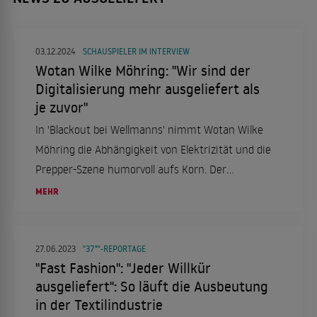
03.12.2024
SCHAUSPIELER IM INTERVIEW
Wotan Wilke Möhring: "Wir sind der
Digitalisierung mehr ausgeliefert als
je zuvor"
In 'Blackout bei Wellmanns' nimmt Wotan Wilke
Möhring die Abhängigkeit von Elektrizität und die
Prepper-Szene humorvoll aufs Korn. Der
Schauspieler, bekannt als Tatort-Kommissar
MEHR
Thorsten Falke, thematisiert die Fragilität
unserer Gesellschaft und die Bedeutung von
Solidarität.
27.06.2023
"37°"-REPORTAGE
"Fast Fashion": "Jeder Willkür
ausgeliefert": So läuft die Ausbeutung
in der Textilindustrie