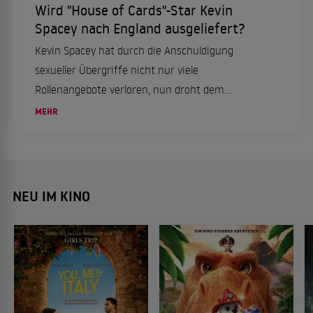
Wird "House of Cards"-Star Kevin
Spacey nach England ausgeliefert?
Kevin Spacey hat durch die Anschuldigung
sexueller Übergriffe nicht nur viele
Rollenangebote verloren, nun droht dem
Schauspieler neuer Ärger. In England wartet eine
MEHR
weitere Strafanzeige auf den "House of Cards"-
Star. Laut Medienberichten fordert
Großbritannien nun die Auslieferung von Kevin
Spacey aus den USA nach England.
NEU IM KINO