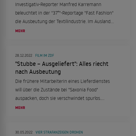
Investigativ-Reporter Manfred Karremann
beleuchtet in der "37°"-Reportage "Fast Fashion"
die Ausbeutung der Textilindustrie. Im Ausland
billig Klamotten zu produzieren, ist für manche
MEHR
Modemarken ein gangbarer Weg, aber wie weit
soll die Zwangslage der Arbeiter in
Niedriglohnländern noch ausgenutzt werden?
28.12.2022
FILM IM ZDF
"Stubbe – Ausgeliefert": Alles riecht
nach Ausbeutung
Die frühere Mitarbeiterin eines Lieferdienstes
will über die Zustände bei "Saxonia Food"
auspacken, doch sie verschwindet spurlos.
Stubbes Tochter ermittelt.
MEHR
30.05.2022
VIER STRAFANZEIGEN DROHEN