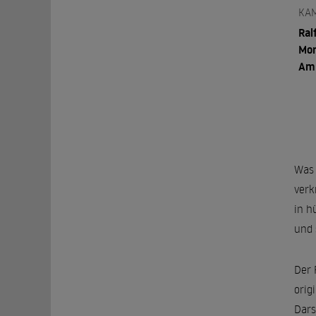
KA
Ral
Mor
Am
Was 
verk
in h
und 
Der 
orig
Dars