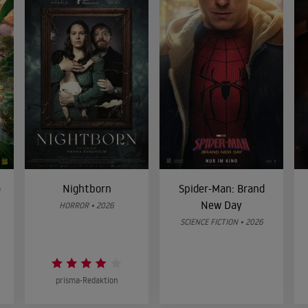
o
Nightborn
Spider-Man: Brand
New Day
HORROR • 2026
SCIENCE FICTION • 2026
prisma-Redaktion