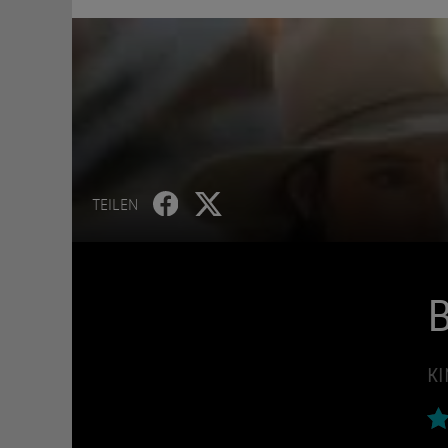
TEILEN
B
KI