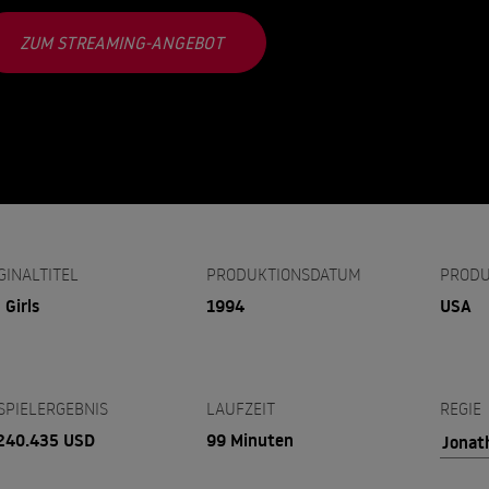
ZUM STREAMING-ANGEBOT
GINALTITEL
PRODUKTIONSDATUM
PRODU
 Girls
1994
USA
SPIELERGEBNIS
LAUFZEIT
REGIE
240.435 USD
99 Minuten
Jonat