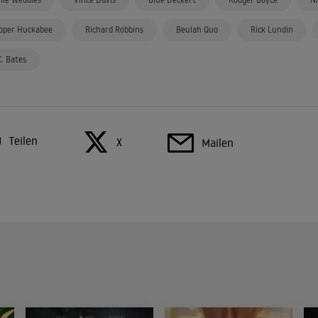
oper Huckabee
Richard Robbins
Beulah Quo
Rick Lundin
C. Bates
Teilen
X
Mailen