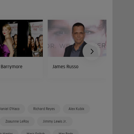
 Barrymore
James Russo
Madelei
Daniel O'Haco
Richard Reyes
Alex Kubik
Zoaunne LeRoy
Jimmy Lewis Jr.
k Hagler
Mark Feltch
Max Bode