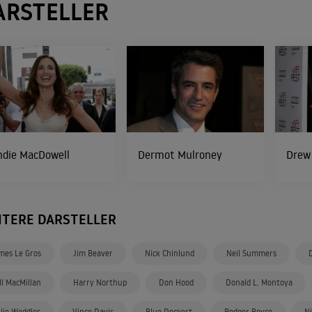
ARSTELLER
ndie MacDowell
Dermot Mulroney
Drew
ITERE DARSTELLER
mes Le Gros
Jim Beaver
Nick Chinlund
Neil Summers
ll MacMillan
Harry Northup
Don Hood
Donald L. Montoya
llie Weddles
Vince Davis
Blue Deckert
Rodger Boyce
Ni