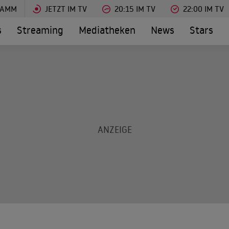
RAMM
JETZT IM TV
20:15 IM TV
22:00 IM TV
s
Streaming
Mediatheken
News
Stars