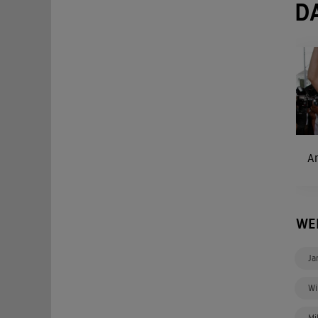
D
A
WE
Ja
Wi
Mi