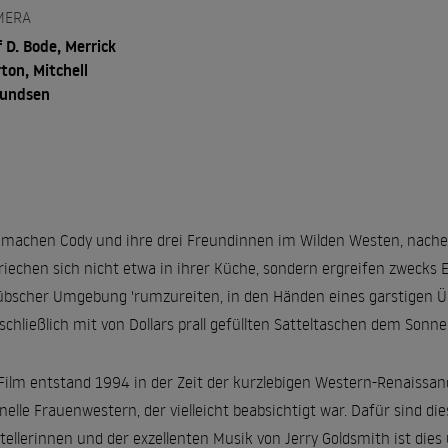
MERA
f D. Bode, Merrick
ton, Mitchell
undsen
machen Cody und ihre drei Freundinnen im Wilden Westen, nache
riechen sich nicht etwa in ihrer Küche, sondern ergreifen zwecks Ei
übscher Umgebung 'rumzureiten, in den Händen eines garstigen Üb
schließlich mit von Dollars prall gefüllten Satteltaschen dem Sonn
Film entstand 1994 in der Zeit der kurzlebigen Western-Renaissanc
inelle Frauenwestern, der vielleicht beabsichtigt war. Dafür sind die
tellerinnen und der exzellenten Musik von Jerry Goldsmith ist di