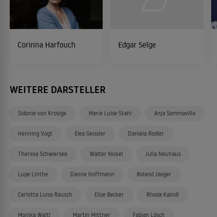
Corinna Harfouch
Edgar Selge
WEITERE DARSTELLER
Sidonie von Krosigk
Marie Luise Stahl
Anja Sommavilla
Henning Vogt
Elea Geissler
Daniela Rodler
Theresa Schwierske
Walter Nickel
Julia Neuhaus
Lupe Linthe
Danne Hoffmann
Roland Jaeger
Carlotta Luisa Rausch
Elise Becker
Rhoda Kaindl
Monika Waltl
Martin Mittner
Fabian Lösch