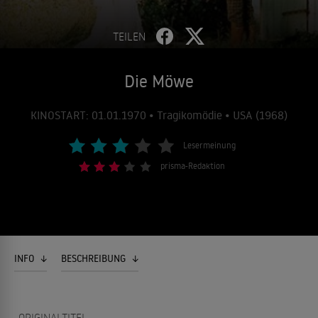
TEILEN
Die Möwe
KINOSTART: 01.01.1970 • Tragikomödie • USA (1968)
Lesermeinung
prisma-Redaktion
INFO
BESCHREIBUNG
ORIGINALTITEL