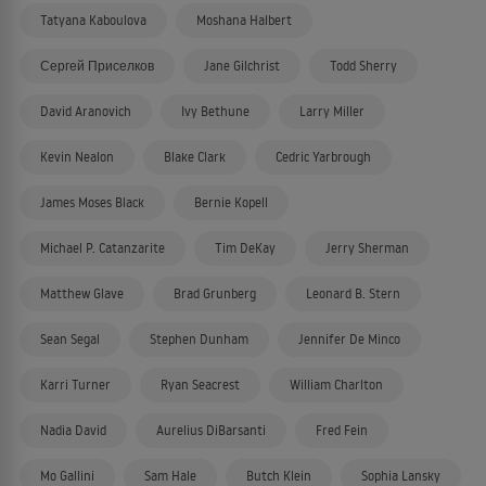
Tatyana Kaboulova
Moshana Halbert
Сергей Приселков
Jane Gilchrist
Todd Sherry
David Aranovich
Ivy Bethune
Larry Miller
Kevin Nealon
Blake Clark
Cedric Yarbrough
James Moses Black
Bernie Kopell
Michael P. Catanzarite
Tim DeKay
Jerry Sherman
Matthew Glave
Brad Grunberg
Leonard B. Stern
Sean Segal
Stephen Dunham
Jennifer De Minco
Karri Turner
Ryan Seacrest
William Charlton
Nadia David
Aurelius DiBarsanti
Fred Fein
Mo Gallini
Sam Hale
Butch Klein
Sophia Lansky