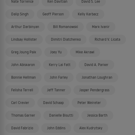
Nate Torrence
Ken Davitian
David S. Lee
Dalip Singh
Geoff Pierson
Kelly Karbacz
Arthur Darbinyan
Bill Romanowski
Mark Ivanir
Lindsay Hollister
Dimitri Diatchenko
Richard V. Licata
Greg Joung Paik
Joey Yu
Mike Akrawi
John Abiskaron
Kerry Lai Fatt
David A. Parker
Bonnie Hellman
John Farley
Jonathan Loughran
Felisha Terrell
Jeff Tanner
Jasper Pendergrass
Carl Crevier
David Schaap
Peter Weireter
Thomas Garner
Danielle Bisutti
Jessica Barth
David Fabrizio
John Eddins
Alex Kudrytsky