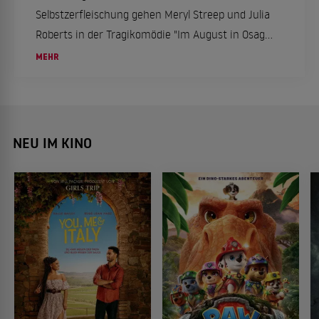
Selbstzerfleischung gehen Meryl Streep und Julia
Roberts in der Tragikomödie "Im August in Osage
County" aufeinander los. Sixx zeigt den Film als
MEHR
Free-TV-Premiere.
NEU IM KINO