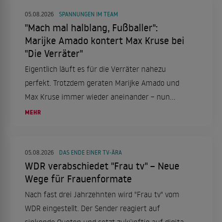
Erfahrungen bei "Die Verräter".
05.08.2026
SPANNUNGEN IM TEAM
"Mach mal halblang, Fußballer":
Marijke Amado kontert Max Kruse bei
"Die Verräter"
Eigentlich läuft es für die Verräter nahezu
perfekt. Trotzdem geraten Marijke Amado und
Max Kruse immer wieder aneinander – nun
schießt sie zurück.
MEHR
05.08.2026
DAS ENDE EINER TV-ÄRA
WDR verabschiedet "Frau tv" – Neue
Wege für Frauenformate
Nach fast drei Jahrzehnten wird "Frau tv" vom
WDR eingestellt. Der Sender reagiert auf