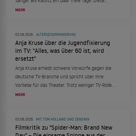
Sänger Bill Kaulitz ein paar freie Tage. Diese
verbringt er in Italien, genauer gesagt in Rom.
MEHR
Das aber nicht alleine, sondern mit einer ganz
besonderen Frau an seiner Seite.
05.08.2026
ALTERSDISKRIMINIERUNG
Anja Kruse über die Jugendfixierung
im TV: "Alles, was über 60 ist, wird
ersetzt"
Anja Kruse erhebt schwere Vorwürfe gegen die
deutsche TV-Branche und spricht über ihre
Vorliebe für das Theater. Trotz weniger TV-Rollen
bleibt sie aktiv und engagiert.
MEHR
05.08.2026
MIT TOM HOLLAND UND ZENDAYA
Filmkritik zu "Spider-Man: Brand New
Day" – Die einsame Spinne aus der