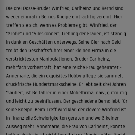
Die drei Dosse-Brüder Winfried, Carlheinz und Bernd sind
wieder einmal in Bernds Kneipe einträchtig vereint. Hier
treffen sie sich, wenn es Probleme gibt. Winfried, der
"Große" und "Alleskönner", Liebling der Frauen, ist ständig
in dunklen Geschäften unterwegs. Seine Gier nach Geld
treibt den Geschäftsführer einer kleinen Firma in die
verstricktesten Manipulationen. Bruder Carlheinz,
mehrfach vorbestraft, hat eine reiche Frau geheiratet -
Annemarie, die ein exquisites Hobby pflegt: sie sammelt
druckfrische Hundertmarkscheine. Er lebt seit drei Jahren
"sauber", ist Beifahrer in einer Möbelfirma, naiv, gutmütig
und leicht zu beeinflussen. Der geschiedene Bernd lebt für
seine Kneipe. Beim Treff wird klar: der clevere Winfried ist
in finanzielle Schwierigkeiten geraten und weiß keinen
Ausweg mehr. Annemarie, die Frau von Carlheinz, könnte
helfen, doch sie ist nicht bereit dazu. Wenig später findet