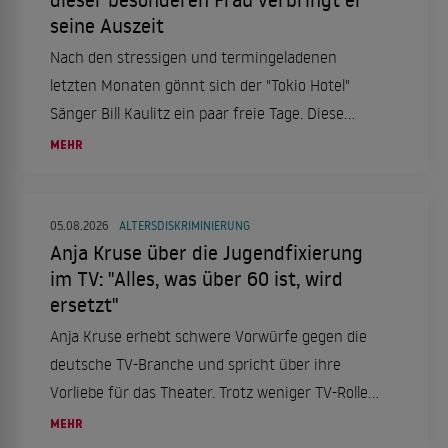
seine Auszeit
Nach den stressigen und termingeladenen
letzten Monaten gönnt sich der "Tokio Hotel"
Sänger Bill Kaulitz ein paar freie Tage. Diese
verbringt er in Italien, genauer gesagt in Rom.
MEHR
Das aber nicht alleine, sondern mit einer ganz
besonderen Frau an seiner Seite.
05.08.2026
ALTERSDISKRIMINIERUNG
Anja Kruse über die Jugendfixierung
im TV: "Alles, was über 60 ist, wird
ersetzt"
Anja Kruse erhebt schwere Vorwürfe gegen die
deutsche TV-Branche und spricht über ihre
Vorliebe für das Theater. Trotz weniger TV-Rollen
bleibt sie aktiv und engagiert.
MEHR