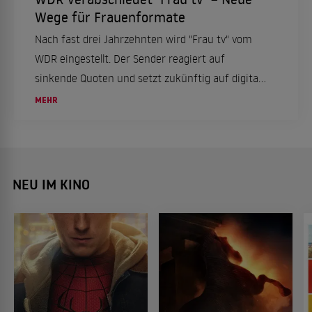
Wege für Frauenformate
Nach fast drei Jahrzehnten wird "Frau tv" vom
WDR eingestellt. Der Sender reagiert auf
sinkende Quoten und setzt zukünftig auf digitale
Formate, um Frauenrechte und Emanzipation
MEHR
auf neuen Wegen zu thematisieren.
NEU IM KINO