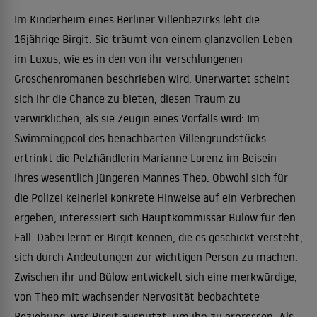
Im Kinderheim eines Berliner Villenbezirks lebt die
16jährige Birgit. Sie träumt von einem glanzvollen Leben
im Luxus, wie es in den von ihr verschlungenen
Groschenromanen beschrieben wird. Unerwartet scheint
sich ihr die Chance zu bieten, diesen Traum zu
verwirklichen, als sie Zeugin eines Vorfalls wird: Im
Swimmingpool des benachbarten Villengrundstücks
ertrinkt die Pelzhändlerin Marianne Lorenz im Beisein
ihres wesentlich jüngeren Mannes Theo. Obwohl sich für
die Polizei keinerlei konkrete Hinweise auf ein Verbrechen
ergeben, interessiert sich Hauptkommissar Bülow für den
Fall. Dabei lernt er Birgit kennen, die es geschickt versteht,
sich durch Andeutungen zur wichtigen Person zu machen.
Zwischen ihr und Bülow entwickelt sich eine merkwürdige,
von Theo mit wachsender Nervosität beobachtete
Beziehung, was Birgit ausnutzt, um ihn zu erpressen. Als