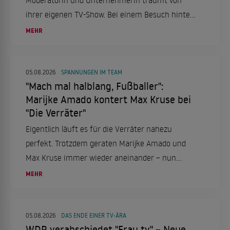
Moderatorin und Unternehmerin träumt von
ihrer eigenen TV-Show. Bei einem Besuch hinter
den Kulissen des "Cirque du Soleil" in Berlin
MEHR
verriet sie ihre Ambitionen und sprach über ihre
Erfahrungen bei "Die Verräter".
05.08.2026
SPANNUNGEN IM TEAM
"Mach mal halblang, Fußballer":
Marijke Amado kontert Max Kruse bei
"Die Verräter"
Eigentlich läuft es für die Verräter nahezu
perfekt. Trotzdem geraten Marijke Amado und
Max Kruse immer wieder aneinander – nun
schießt sie zurück.
MEHR
05.08.2026
DAS ENDE EINER TV-ÄRA
WDR verabschiedet "Frau tv" – Neue