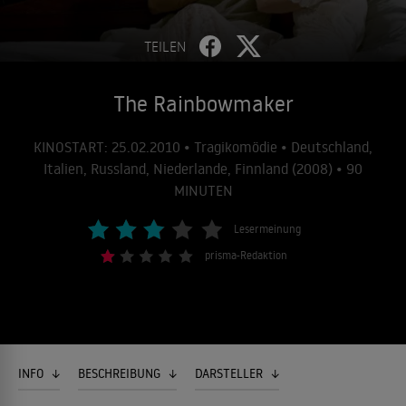
TEILEN
The Rainbowmaker
KINOSTART: 25.02.2010 • Tragikomödie • Deutschland,
Italien, Russland, Niederlande, Finnland (2008) • 90
MINUTEN
Lesermeinung
prisma-Redaktion
INFO
BESCHREIBUNG
DARSTELLER