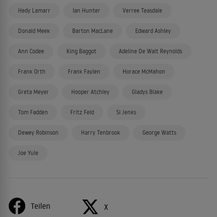
Hedy Lamarr
Ian Hunter
Verree Teasdale
Donald Meek
Barton MacLane
Edward Ashley
Ann Codee
King Baggot
Adeline De Walt Reynolds
Frank Orth
Frank Faylen
Horace McMahon
Greta Meyer
Hooper Atchley
Gladys Blake
Tom Fadden
Fritz Feld
Si Jenks
Dewey Robinson
Harry Tenbrook
George Watts
Joe Yule
Teilen
X