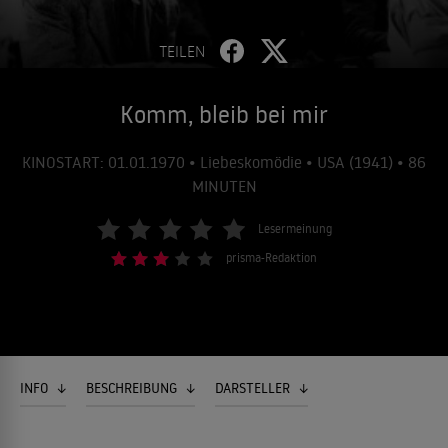
TEILEN
Komm, bleib bei mir
KINOSTART: 01.01.1970 • Liebeskomödie • USA (1941) • 86
MINUTEN
Lesermeinung
prisma-Redaktion
INFO
BESCHREIBUNG
DARSTELLER