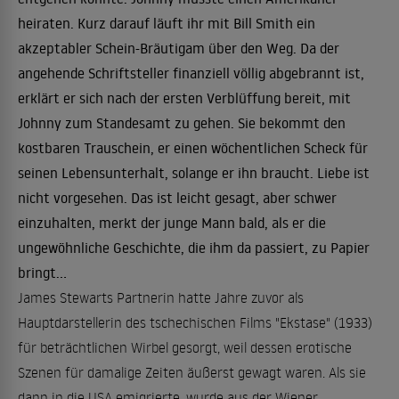
heiraten. Kurz darauf läuft ihr mit Bill Smith ein
akzeptabler Schein-Bräutigam über den Weg. Da der
angehende Schriftsteller finanziell völlig abgebrannt ist,
erklärt er sich nach der ersten Verblüffung bereit, mit
Johnny zum Standesamt zu gehen. Sie bekommt den
kostbaren Trauschein, er einen wöchentlichen Scheck für
seinen Lebensunterhalt, solange er ihn braucht. Liebe ist
nicht vorgesehen. Das ist leicht gesagt, aber schwer
einzuhalten, merkt der junge Mann bald, als er die
ungewöhnliche Geschichte, die ihm da passiert, zu Papier
bringt...
James Stewarts Partnerin hatte Jahre zuvor als
Hauptdarstellerin des tschechischen Films "Ekstase" (1933)
für beträchtlichen Wirbel gesorgt, weil dessen erotische
Szenen für damalige Zeiten äußerst gewagt waren. Als sie
dann in die USA emigrierte, wurde aus der Wiener