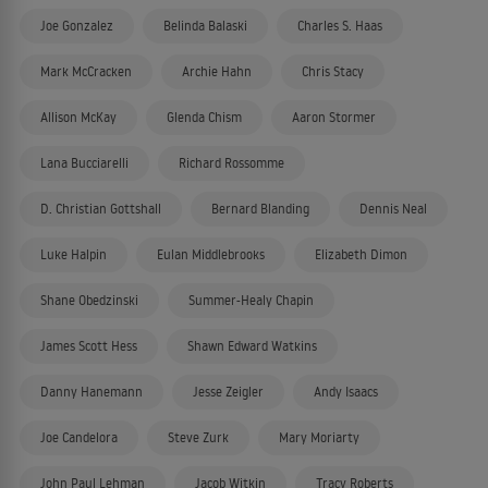
Joe Gonzalez
Belinda Balaski
Charles S. Haas
Mark McCracken
Archie Hahn
Chris Stacy
Allison McKay
Glenda Chism
Aaron Stormer
Lana Bucciarelli
Richard Rossomme
D. Christian Gottshall
Bernard Blanding
Dennis Neal
Luke Halpin
Eulan Middlebrooks
Elizabeth Dimon
Shane Obedzinski
Summer-Healy Chapin
James Scott Hess
Shawn Edward Watkins
Danny Hanemann
Jesse Zeigler
Andy Isaacs
Joe Candelora
Steve Zurk
Mary Moriarty
John Paul Lehman
Jacob Witkin
Tracy Roberts