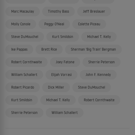
Marc Macaulay
Timothy Bass
Jeff Breslauer
Molly Conole
Peggy O'Neal
Colette Piceau
Steve DuMouchel
Kurt Smildsin
Michael T. Kelly
Ike Pappas
Brett Rice
Sherman 'Big Train' Bergman
Robert Cornthwaite
Joey Fatone
Sherrie Peterson
William Schallert
Elijah Vorrasi
John F. Kennedy
Robert Picardo
Dick Miller
Steve DuMouchel
Kurt Smildsin
Michael T. Kelly
Robert Cornthwaite
Sherrie Peterson
William Schallert