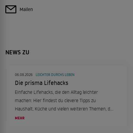
Mailen
NEWS ZU
06.08.2026
LEICHTER DURCHS LEBEN
Die prisma Lifehacks
Einfache Lifehacks, die den Alltag leichter
machen: Hier findest du clevere Tipps zu
Haushalt, Küche und vielen weiteren Themen, die
Zeit und Nerven sparen.
MEHR