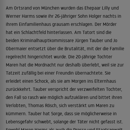
Am Ortsrand von München wurden das Ehepaar Lilly und
Werner Harms sowie ihr 26-jähriger Sohn Holger nachts in
ihrem Einfamilienhaus grausam erschlagen. Der Mörder
hat ein Schlachtfeld hinterlassen. Am Tatort sind die
beiden Kriminalhauptkommissare Jürgen Tauber und Jo
Obermaier entsetzt über die Brutalität, mit der die Familie
regelrecht hingerichtet wurde. Die 20-jährige Tochter
Maren hat die Mordnacht nur deshalb überlebt, weil sie zur
Tatzeit zufällig bei einer Freundin übernachtete. Sie
erleidet einen Schock, als sie am Morgen ins Elternhaus
zurückkehrt. Tauber verspricht der verzweifelten Tochter,
den Fall so rasch wie möglich aufzuklären und bittet ihren
Verlobten, Thomas Rösch, sich verstärkt um Maren zu
kümmern. Tauber hat Sorge, dass sie möglicherweise in
Lebensgefahr schwebt, solange der Täter nicht gefasst ist.
Sowohl Maren Harms als auch die Presse und Staatsanwalt