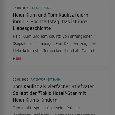
06.08.2026
HOCHZEITSTAG
Heidi Klum und Tom Kaulitz feiern
ihren 7. Hochzeitstag: Das ist ihre
Liebesgeschichte
Heidi Klum und Tom Kaulitz: Von anfänglicher
Skepsis zur beständigen Ehe. Das Paar zeigt, dass
Liebe kein festes Tempo kennt und alle Zweifel
überdauern kann.
MEHR
06.08.2026
PATCHWORK-DYNAMIK
Tom Kaulitz als vierfacher Stiefvater:
So lebt der "Tokio Hotel"-Star mit
Heidi Klums Kindern
Tom Kaulitz spricht über seine Rolle als
vierfacher Stiefvater. Wie eng das Verhältnis zu