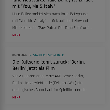
mit "You, Me & Italy"
Halle Bailey meldet sich nach ihrer Babypause
mit "You, Me & Italy" zurück auf der Leinwand.
Mit dabei auch "Paw Patrol: Der Dino Film" und
"Nightborn". Ein Kinowochenende voller
MEHR
Abenteuer und Romantik ab dem 6. August.
06.08.2026
NOSTALGISCHES COMEBACK
Die Kultserie kehrt zurück: "Berlin,
Berlin" jetzt als Film
Vor 20 Jahren endete die ARD-Serie "Berlin,
Berlin". Jetzt erlebt Lolle (Felicitas Woll) ein
nostalgisches Comeback im Spielfilm, der die
Fans erneut in ihren Bann zieht.
MEHR