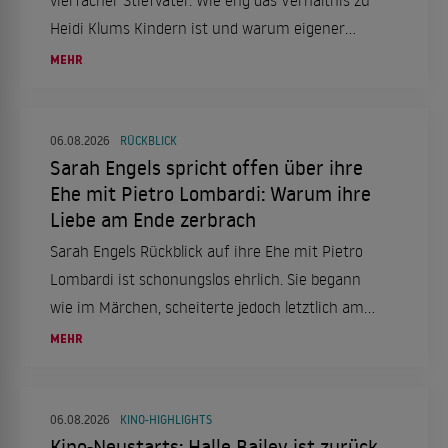
Heidi Klums Kindern ist und warum eigener
Nachwuchs kein Thema ist.
MEHR
06.08.2026
RÜCKBLICK
Sarah Engels spricht offen über ihre
Ehe mit Pietro Lombardi: Warum ihre
Liebe am Ende zerbrach
Sarah Engels Rückblick auf ihre Ehe mit Pietro
Lombardi ist schonungslos ehrlich. Sie begann
wie im Märchen, scheiterte jedoch letztlich am
enormen Druck.
MEHR
06.08.2026
KINO-HIGHLIGHTS
Kino-Neustarts: Halle Bailey ist zurück