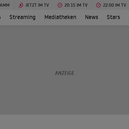
RAMM
JETZT IM TV
20:15 IM TV
22:00 IM TV
s
Streaming
Mediatheken
News
Stars