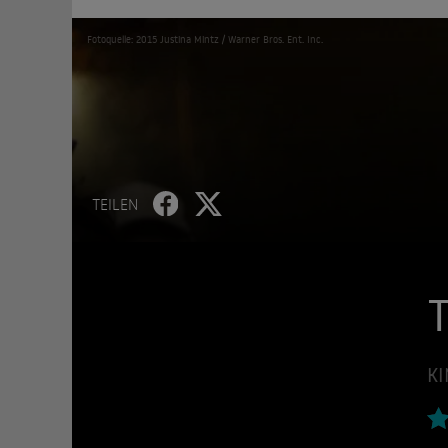
Fotoquelle: 2015 Justina Mintz / Warner Bros. Ent. Inc.
TEILEN
T
KI