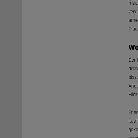
mach
ver
amer
Träu
Wo
Der 
dreh
biss
Ange
Film
Er s
kauf
geko