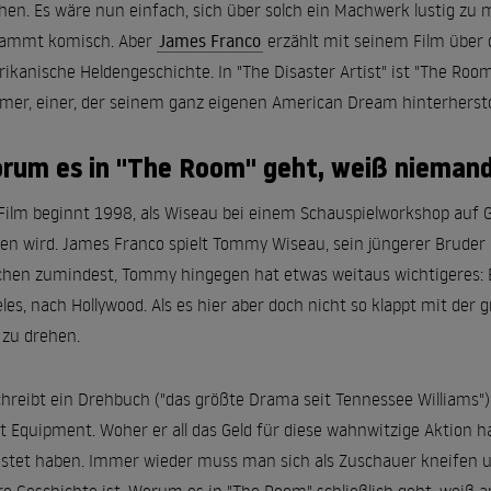
en. Es wäre nun einfach, sich über solch ein Machwerk lustig zu m
dammt komisch. Aber
James Franco
erzählt mit seinem Film über d
ikanische Heldengeschichte. In "The Disaster Artist" ist "The Roo
mer, einer, der seinem ganz eigenen American Dream hinterhersto
rum es in "The Room" geht, weiß nieman
Film beginnt 1998, als Wiseau bei einem Schauspielworkshop auf G
en wird. James Franco spielt Tommy Wiseau, sein jüngerer Bruder D
chen zumindest, Tommy hingegen hat etwas weitaus wichtigeres: E
les, nach Hollywood. Als es hier aber doch nicht so klappt mit der
 zu drehen.
chreibt ein Drehbuch ("das größte Drama seit Tennessee Williams")
t Equipment. Woher er all das Geld für diese wahnwitzige Aktion hat,
stet haben. Immer wieder muss man sich als Zuschauer kneifen und