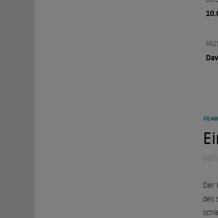
10.
MU
Dav
FILMK
Ei
von
Der 
des 
schl