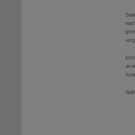
Dabe
Nach
grim
vorg
Einm
an e
zus
Quel