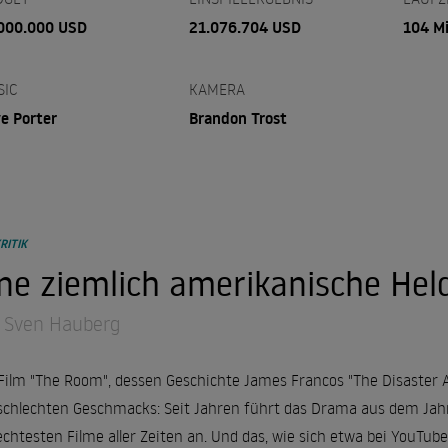
000.000 USD
21.076.704 USD
104 M
SIC
KAMERA
e Porter
Brandon Trost
RITIK
ne ziemlich amerikanische Hel
 Sven Hauberg
Film "The Room", dessen Geschichte James Francos "The Disaster Art
schlechten Geschmacks: Seit Jahren führt das Drama aus dem Jahr 
echtesten Filme aller Zeiten an. Und das, wie sich etwa bei YouTube