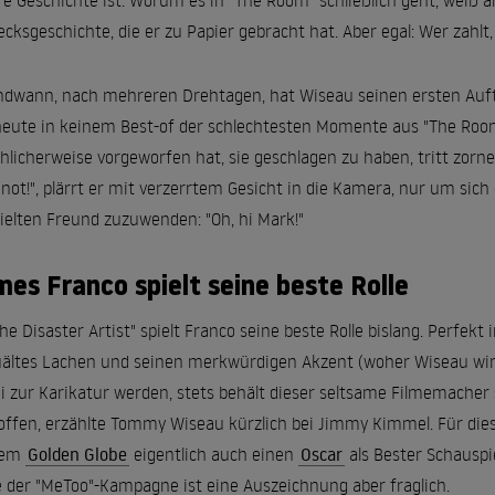
e Geschichte ist. Worum es in "The Room" schließlich geht, weiß a
ecksgeschichte, die er zu Papier gebracht hat. Aber egal: Wer zahlt,
ndwann, nach mehreren Drehtagen, hat Wiseau seinen ersten Auftri
heute in keinem Best-of der schlechtesten Momente aus "The Room
chlicherweise vorgeworfen hat, sie geschlagen zu haben, tritt zorne
d not!", plärrt er mit verzerrtem Gesicht in die Kamera, nur um sic
ielten Freund zuzuwenden: "Oh, hi Mark!"
mes Franco spielt seine beste Rolle
The Disaster Artist" spielt Franco seine beste Rolle bislang. Perfekt
ältes Lachen und seinen merkwürdigen Akzent (woher Wiseau wirk
i zur Karikatur werden, stets behält dieser seltsame Filmemacher
offen, erzählte Tommy Wiseau kürzlich bei Jimmy Kimmel. Für die
nem
Golden Globe
eigentlich auch einen
Oscar
als Bester Schauspi
 der "MeToo"-Kampagne ist eine Auszeichnung aber fraglich.