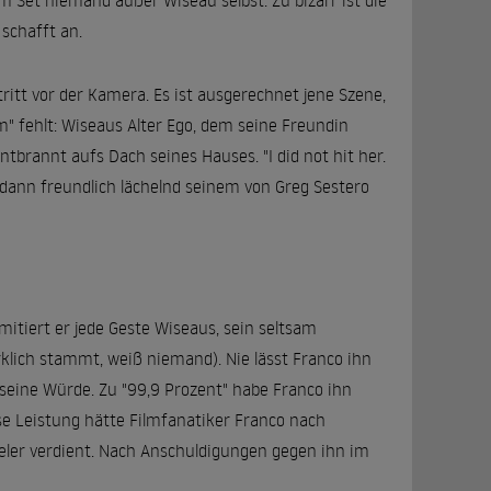
m Set niemand außer Wiseau selbst. Zu bizarr ist die
 schafft an.
tt vor der Kamera. Es ist ausgerechnet jene Szene,
" fehlt: Wiseaus Alter Ego, dem seine Freundin
ntbrannt aufs Dach seines Hauses. "I did not hit her.
h dann freundlich lächelnd seinem von Greg Sestero
 imitiert er jede Geste Wiseaus, sein seltsam
lich stammt, weiß niemand). Nie lässt Franco ihn
 seine Würde. Zu "99,9 Prozent" habe Franco ihn
se Leistung hätte Filmfanatiker Franco nach
eler verdient. Nach Anschuldigungen gegen ihn im