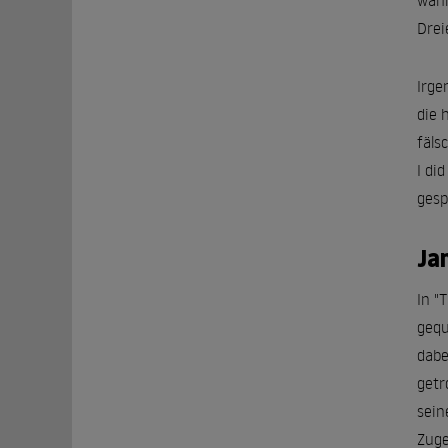
wahr
Drei
Irge
die 
fäls
I di
gesp
Ja
In "
gequ
dabe
getr
sei
Zuge