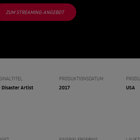
ZUM STREAMING-ANGEBOT
GINALTITEL
PRODUKTIONSDATUM
PRODU
 Disaster Artist
2017
USA
DGET
EINSPIELERGEBNIS
LAUFZ