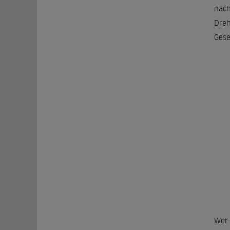
nach
Dreh
Gese
Wer 