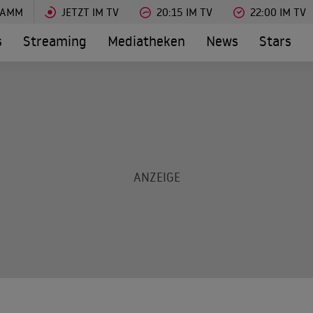
RAMM
JETZT IM TV
20:15 IM TV
22:00 IM TV
s
Streaming
Mediatheken
News
Stars