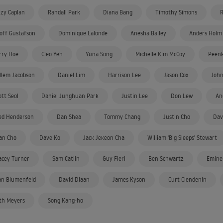
zzy Caplan
Randall Park
Diana Bang
Timothy Simons
R
off Gustafson
Dominique Lalonde
Anesha Bailey
Anders Holm
rry Hoe
Cleo Yeh
Yuna Song
Michelle Kim McCoy
Peenk
llem Jacobson
Daniel Lim
Harrison Lee
Jason Cox
John
ott Seol
Daniel Junghuan Park
Justin Lee
Don Lew
An
ed Henderson
Dan Shea
Tommy Chang
Justin Cho
Dav
an Cho
Dave Ko
Jack Jekeon Cha
William 'Big Sleeps' Stewart
acey Turner
Sam Catlin
Guy Fieri
Ben Schwartz
Emin
an Blumenfeld
David Diaan
James Kyson
Curt Clendenin
th Meyers
Song Kang-ho