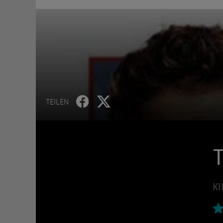
TEILEN
T
KI