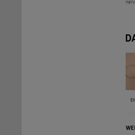
nerv
D
E
WE