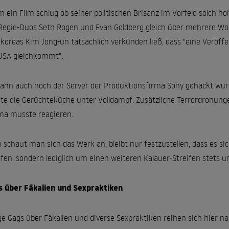
 ein Film schlug ob seiner politischen Brisanz im Vorfeld solch hoh
Regie-Duos Seth Rogen und Evan Goldberg gleich über mehrere Woc
koreas Kim Jong-un tatsächlich verkünden ließ, dass "eine Veröffe
USA gleichkommt".
dann auch noch der Server der Produktionsfirma Sony gehackt wur
te die Gerüchteküche unter Volldampf. Zusätzliche Terrordrohun
a musste reagieren.
 schaut man sich das Werk an, bleibt nur festzustellen, dass es s
ifen, sondern lediglich um einen weiteren Kalauer-Streifen stets un
 über Fäkalien und Sexpraktiken
ge Gags über Fäkalien und diverse Sexpraktiken reihen sich hier nah