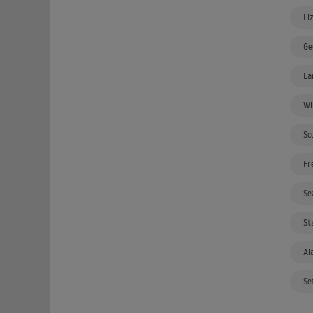
Li
Ge
La
Wi
Sc
Fr
Se
St
Al
Se