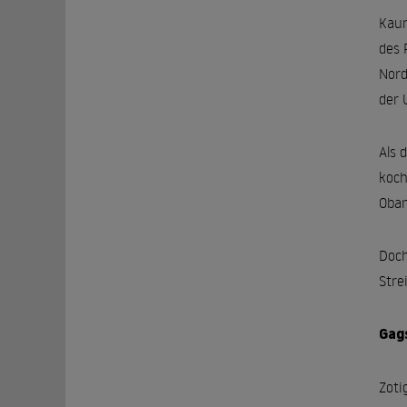
Kaum
des 
Nord
der 
Als 
koch
Obam
Doch
Stre
Gags
Zoti