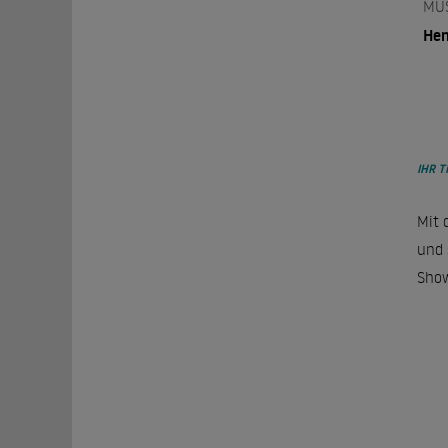
MU
Hen
IHR T
Mit 
und 
Show