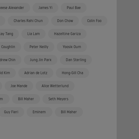
eese Alexander
James Yi
Paul Bae
Charles Rahi Chun
Don Chow
Colin Foo
ay Tang
Lia Lam
Hazeltine Gariza
 Coughlin
Peter Neilly
Yoosik Oum
drew Chin
Jung Jin Park
Dan Sterling
id Kim
Adrian de Lotz
Hong-Gill Cha
Joe Mande
Alice Wetterlund
em
Bill Maher
Seth Meyers
Guy Fieri
Eminem
Bill Maher