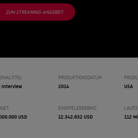
ZUM STREAMING-ANGEBOT
GINALTITEL
PRODUKTIONSDATUM
PRODU
 Interview
2014
USA
DGET
EINSPIELERGEBNIS
LAUFZ
000.000 USD
12.342.632 USD
112 M