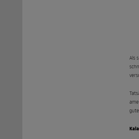
Als 
schn
vers
Tats
amer
gute
Kala