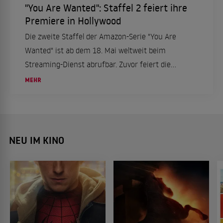
"You Are Wanted": Staffel 2 feiert ihre
Premiere in Hollywood
Die zweite Staffel der Amazon-Serie "You Are
Wanted" ist ab dem 18. Mai weltweit beim
Streaming-Dienst abrufbar. Zuvor feiert die
Eigenproduktion ihre Premiere im Arc Light in
MEHR
Hollywood.
NEU IM KINO