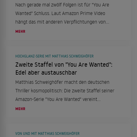
Nach gerade mal zwölf Folgen ist für "You Are
Wanted" Schluss. Laut Amazon Prime Video
hängt das mit anderen Verpflichtungen von
Hautdarsteller Matthias Schweighöfer
MEHR
zusammen.
HOCHGLANZ-SERIE MIT MATTHIAS SCHWEIGHÖFER
Zweite Staffel von "You Are Wanted":
Edel aber austauschbar
Matthias Schweighöfer macht den deutschen
Thriller kosmopolitisch: Die zweite Staffel seiner
Amazon-Serie "You Are Wanted" vereint
Hochspannung, Hochglanz-Optik und
MEHR
Austauschbarkeit.
VON UND MIT MATTHIAS SCHWEIGHÖFER