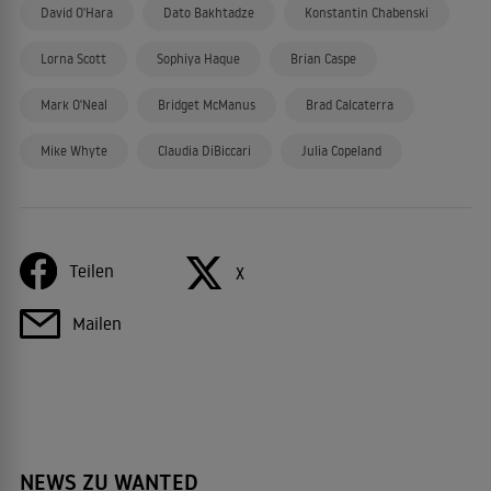
David O'Hara
Dato Bakhtadze
Konstantin Chabenski
Lorna Scott
Sophiya Haque
Brian Caspe
Mark O'Neal
Bridget McManus
Brad Calcaterra
Mike Whyte
Claudia DiBiccari
Julia Copeland
Teilen
X
Mailen
NEWS ZU WANTED