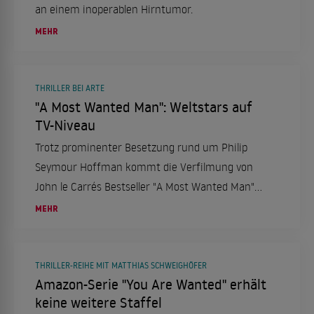
an einem inoperablen Hirntumor.
MEHR
THRILLER BEI ARTE
"A Most Wanted Man": Weltstars auf
TV-Niveau
Trotz prominenter Besetzung rund um Philip
Seymour Hoffman kommt die Verfilmung von
John le Carrés Bestseller "A Most Wanted Man"
nur selten über das Niveau eines TV-Films
MEHR
hinaus.
THRILLER-REIHE MIT MATTHIAS SCHWEIGHÖFER
Amazon-Serie "You Are Wanted" erhält
keine weitere Staffel