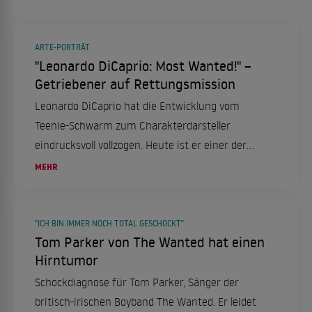
ARTE-PORTRÄT
"Leonardo DiCaprio: Most Wanted!" –
Getriebener auf Rettungsmission
Leonardo DiCaprio hat die Entwicklung vom
Teenie-Schwarm zum Charakterdarsteller
eindrucksvoll vollzogen. Heute ist er einer der
gefragtesten Hollywood-Stars. Doch sein größtes
MEHR
Ziel ist längst noch nicht erreicht.
"ICH BIN IMMER NOCH TOTAL GESCHOCKT"
Tom Parker von The Wanted hat einen
Hirntumor
Schockdiagnose für Tom Parker, Sänger der
britisch-irischen Boyband The Wanted. Er leidet