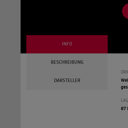
INFO
BESCHREIBUNG
ORI
We
DARSTELLER
ges
LAU
87 