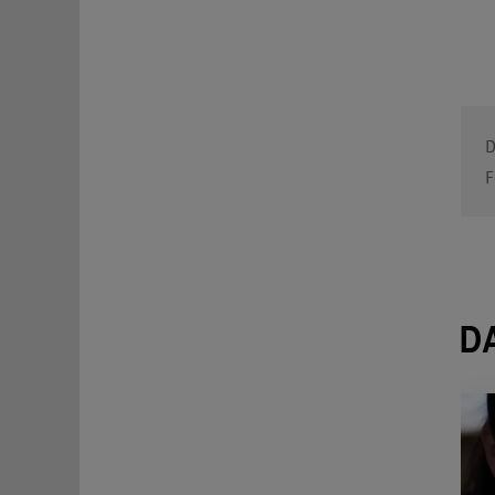
D
F
D