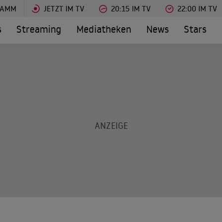
RAMM
JETZT IM TV
20:15 IM TV
22:00 IM TV
s
Streaming
Mediatheken
News
Stars