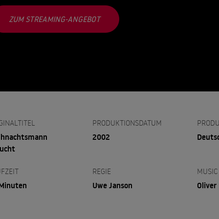
ZUM STREAMING-ANGEBOT
GINALTITEL
PRODUKTIONSDATUM
PRODU
ihnachtsmann
2002
Deuts
ucht
FZEIT
REGIE
MUSIC
Minuten
Uwe Janson
Oliver