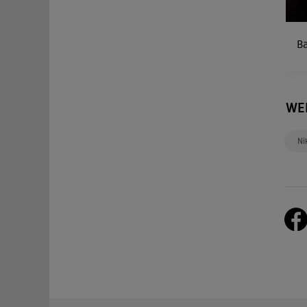
B
WE
Ni