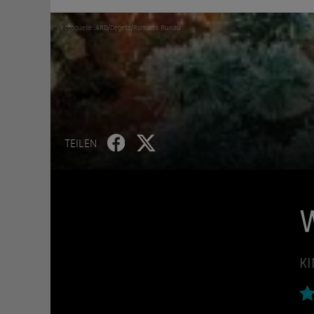
Fotoquelle: ARD/Degeto/Romano Runau
TEILEN
KI