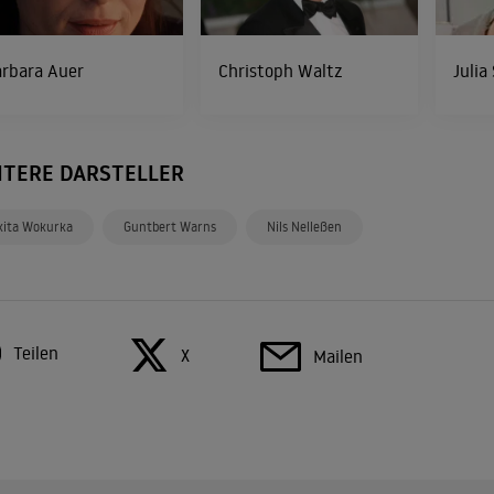
arbara Auer
Christoph Waltz
Julia
ITERE DARSTELLER
kita Wokurka
Guntbert Warns
Nils Nelleßen
Teilen
X
Mailen