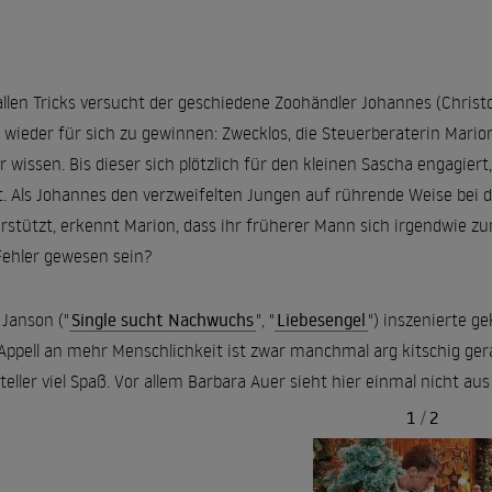
allen Tricks versucht der geschiedene Zoohändler Johannes (Christo
 wieder für sich zu gewinnen: Zwecklos, die Steuerberaterin Mario
 wissen. Bis dieser sich plötzlich für den kleinen Sascha engagie
t. Als Johannes den verzweifelten Jungen auf rührende Weise bei 
rstützt, erkennt Marion, dass ihr früherer Mann sich irgendwie zu
Fehler gewesen sein?
Janson ("
Single sucht Nachwuchs
", "
Liebesengel
") inszenierte g
Appell an mehr Menschlichkeit ist zwar manchmal arg kitschig ger
teller viel Spaß. Vor allem Barbara Auer sieht hier einmal nicht au
1
/
2