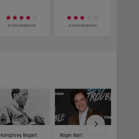
prisma-Redaktion
prisma-Redaktion
prism
Humphrey Bogart
Roger Bart
Peter Di