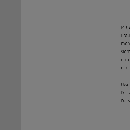
Mit 
Frau
mehr
sieh
unte
ein 
Uwe 
Der 
Dars