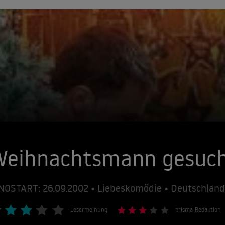
Weihnachtsmann gesuc
NOSTART: 26.09.2002 • Liebeskomödie • Deutschlan
Lesermeinung
prisma-Redaktion