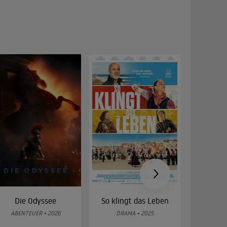
Die Odyssee
So klingt das Leben
Was 
g
ABENTEUER • 2026
DRAMA • 2025
DOKUMENT