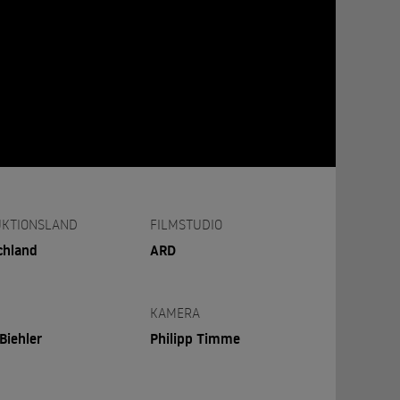
KTIONSLAND
FILMSTUDIO
chland
ARD
KAMERA
 Biehler
Philipp Timme