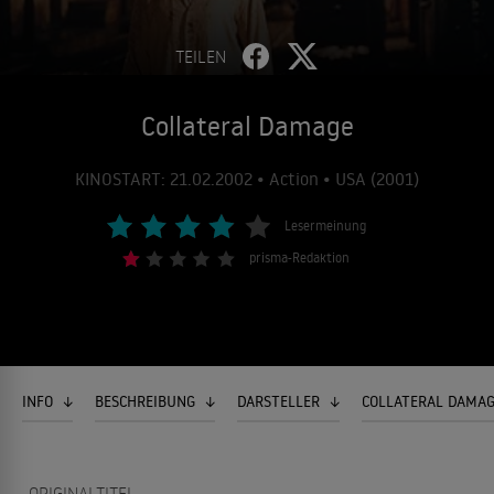
TEILEN
Collateral Damage
KINOSTART: 21.02.2002 • Action • USA (2001)
Lesermeinung
prisma-Redaktion
INFO
BESCHREIBUNG
DARSTELLER
COLLATERAL DAMAG
ORIGINALTITEL