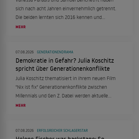
sich nach acht Jahren einvernehmlich getrennt.
Die beiden lernten sich 2016 kennen und
heirateten 2018. Ein Statement ihres
MEHR
Managements bestätigt die Trennung.
07.08.2026
GENERATIONENDRAMA
Demokratie in Gefahr? Julia Koschitz
spricht über Generationenkonflikte
Julia Koschitz thematisiert in ihrem neuen Film
"Nix ist fix" Generationenkonflikte zwischen
Millennials und Gen Z. Dabei werden aktuelle
gesellschaftliche und politische Themen
MEHR
aufgegriffen.
07.08.2026
ERFOLGREICHER SCHLAGERSTAR
Helene Fischer war backstage: So