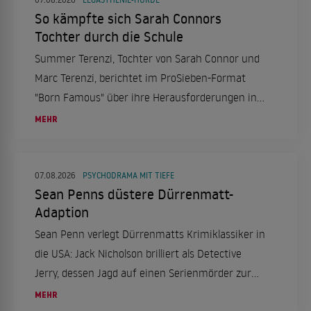
So kämpfte sich Sarah Connors
Tochter durch die Schule
Summer Terenzi, Tochter von Sarah Connor und
Marc Terenzi, berichtet im ProSieben-Format
"Born Famous" über ihre Herausforderungen in
der Schule aufgrund von Legasthenie und ihren
MEHR
erfolgreichen Schulabschluss.
07.08.2026
PSYCHODRAMA MIT TIEFE
Sean Penns düstere Dürrenmatt-
Adaption
Sean Penn verlegt Dürrenmatts Krimiklassiker in
die USA: Jack Nicholson brilliert als Detective
Jerry, dessen Jagd auf einen Serienmörder zur
Obsession wird. Ein düsteres Psychodrama, das
MEHR