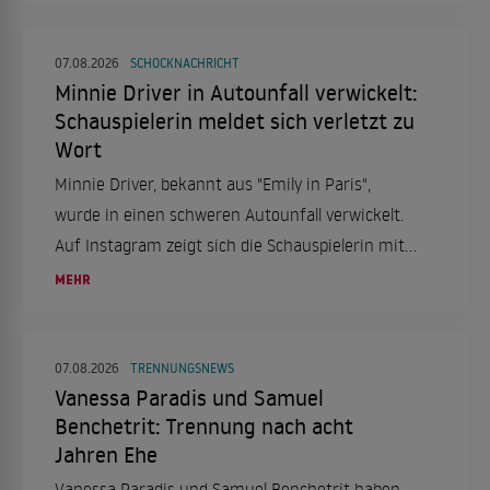
tief in die Seelenqualen des Ermittlers eintaucht.
07.08.2026
SCHOCKNACHRICHT
Minnie Driver in Autounfall verwickelt:
Schauspielerin meldet sich verletzt zu
Wort
Minnie Driver, bekannt aus "Emily in Paris",
wurde in einen schweren Autounfall verwickelt.
Auf Instagram zeigt sich die Schauspielerin mit
einer Halskrause und berichtet von dem Vorfall,
MEHR
der sich in Frankreich ereignete.
07.08.2026
TRENNUNGSNEWS
Vanessa Paradis und Samuel
Benchetrit: Trennung nach acht
Jahren Ehe
Vanessa Paradis und Samuel Benchetrit haben