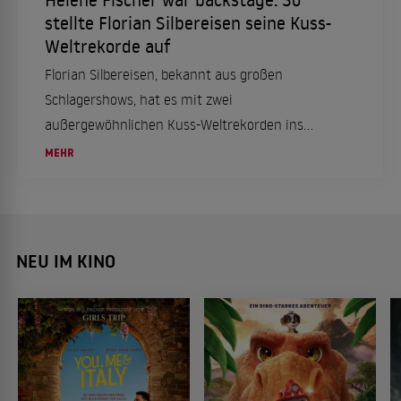
stellte Florian Silbereisen seine Kuss-
Weltrekorde auf
Florian Silbereisen, bekannt aus großen
Schlagershows, hat es mit zwei
außergewöhnlichen Kuss-Weltrekorden ins
"Guinness-Buch der Rekorde" geschafft. Wir
MEHR
haben die Details im Überblick.
NEU IM KINO