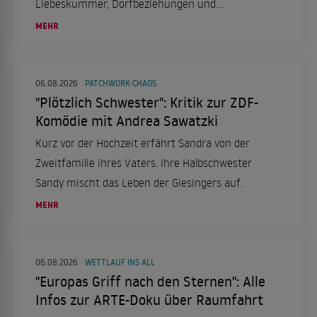
Liebeskummer, Dorfbeziehungen und
trügerische Idylle.
MEHR
06.08.2026
PATCHWORK-CHAOS
"Plötzlich Schwester": Kritik zur ZDF-
Komödie mit Andrea Sawatzki
Kurz vor der Hochzeit erfährt Sandra von der
Zweitfamilie ihres Vaters. Ihre Halbschwester
Sandy mischt das Leben der Giesingers auf.
MEHR
06.08.2026
WETTLAUF INS ALL
"Europas Griff nach den Sternen": Alle
Infos zur ARTE-Doku über Raumfahrt