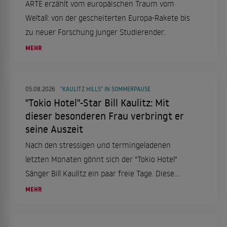
ARTE erzählt vom europäischen Traum vom
Weltall: von der gescheiterten Europa-Rakete bis
zu neuer Forschung junger Studierender.
MEHR
05.08.2026
"KAULITZ HILLS" IN SOMMERPAUSE
"Tokio Hotel"-Star Bill Kaulitz: Mit
dieser besonderen Frau verbringt er
seine Auszeit
Nach den stressigen und termingeladenen
letzten Monaten gönnt sich der "Tokio Hotel"
Sänger Bill Kaulitz ein paar freie Tage. Diese
verbringt er in Italien, genauer gesagt in Rom.
MEHR
Das aber nicht alleine, sondern mit einer ganz
besonderen Frau an seiner Seite.