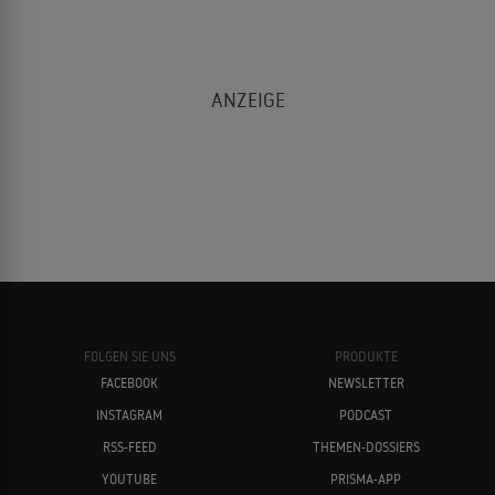
FOLGEN SIE UNS
PRODUKTE
FACEBOOK
NEWSLETTER
INSTAGRAM
PODCAST
RSS-FEED
THEMEN-DOSSIERS
YOUTUBE
PRISMA-APP