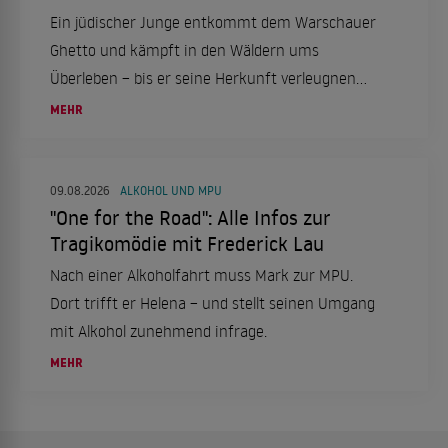
Ein jüdischer Junge entkommt dem Warschauer
Ghetto und kämpft in den Wäldern ums
Überleben – bis er seine Herkunft verleugnen
soll.
MEHR
09.08.2026
ALKOHOL UND MPU
"One for the Road": Alle Infos zur
Tragikomödie mit Frederick Lau
Nach einer Alkoholfahrt muss Mark zur MPU.
Dort trifft er Helena – und stellt seinen Umgang
mit Alkohol zunehmend infrage.
MEHR