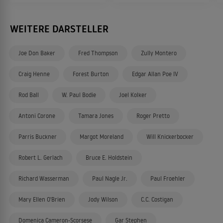
WEITERE DARSTELLER
Joe Don Baker
Fred Thompson
Zully Montero
Craig Henne
Forest Burton
Edgar Allan Poe IV
Rod Ball
W. Paul Bodie
Joel Kolker
Antoni Corone
Tamara Jones
Roger Pretto
Parris Buckner
Margot Moreland
Will Knickerbocker
Robert L. Gerlach
Bruce E. Holdstein
Richard Wasserman
Paul Nagle Jr.
Paul Froehler
Mary Ellen O'Brien
Jody Wilson
C.C. Costigan
Domenica Cameron-Scorsese
Gar Stephen