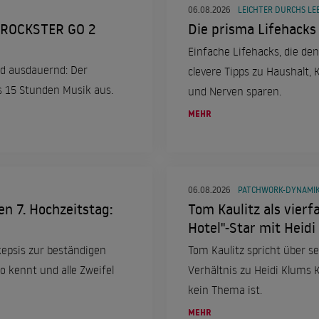
06.08.2026
LEICHTER DURCHS LE
 ROCKSTER GO 2
Die prisma Lifehacks
Einfache Lifehacks, die den
d ausdauernd: Der
clevere Tipps zu Haushalt,
s 15 Stunden Musik aus.
und Nerven sparen.
MEHR
06.08.2026
PATCHWORK-DYNAMI
en 7. Hochzeitstag:
Tom Kaulitz als vierfa
Hotel"-Star mit Heid
kepsis zur beständigen
Tom Kaulitz spricht über se
o kennt und alle Zweifel
Verhältnis zu Heidi Klums
kein Thema ist.
MEHR