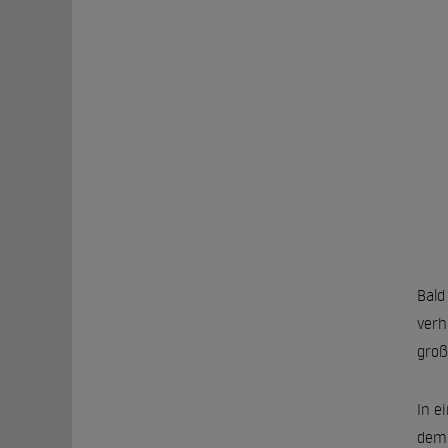
Bald
verh
groß
In e
dem 