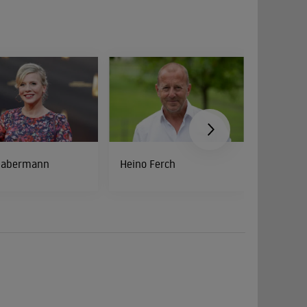
Habermann
Heino Ferch
Jan Josef