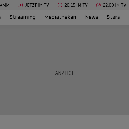
RAMM
JETZT IM TV
20:15 IM TV
22:00 IM TV
s
Streaming
Mediatheken
News
Stars