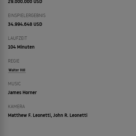
29.000.000 USD
EINSPIELERGEBNIS
34.994.648 USD
LAUFZEIT
104 Minuten
REGIE
Walter Hill
MUSIC
James Horner
KAMERA
Matthew F. Leonetti, John R. Leonetti