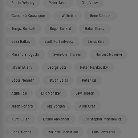
Gloria Delaney
Peter Jason
Oleg Vidov
Савелий Крамаров
J.W. Smith
Gene Scherer
Tengiz Borisoff
Roger Callard
Gábor Koncz
Géza Balkay
Zsolt Körtvélyessy
János Bán
Masanori Toguchi
Sven-Ole Thorsen
Norbert Növényi
Istvan Etlenyi
George Gati
Peter Marikovsky
Gábor Németh
Istvan Vajas
Peter Kis
Atilla Fási
Eric Mansker
Lew Hopson
Jason Ronard
Gigi Vorgan
Allan Graf
Kurt Fuller
Bruno Alexander
Christopher Mankiewicz
Bob O'Donnell
Marjorie Bransfield
Luis Contreras